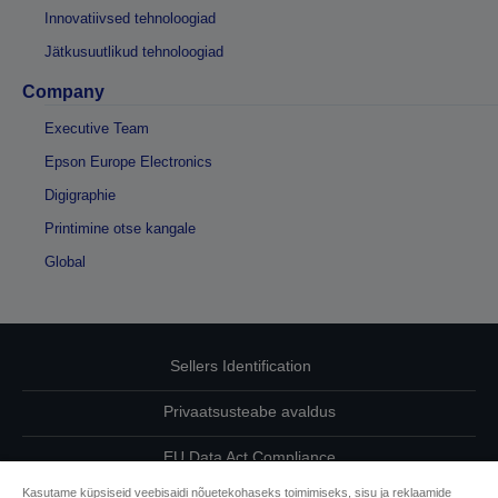
Innovatiivsed tehnoloogiad
Jätkusuutlikud tehnoloogiad
Company
Executive Team
Epson Europe Electronics
Digigraphie
Printimine otse kangale
Global
Sellers Identification
Privaatsusteabe avaldus
EU Data Act Compliance
Kasutame küpsiseid veebisaidi nõuetekohaseks toimimiseks, sisu ja reklaamide