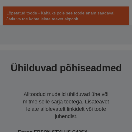
Lõpetatud toode - Kahjuks pole see toode enam saadaval.
Jätkuva toe kohta leiate teavet altpoolt.
Ühilduvad põhiseadmed
Alltoodud mudelid ühilduvad ühe või
mitme selle sarja tootega. Lisateavet
leiate allolevatelt linkidelt või toote
juhendist.