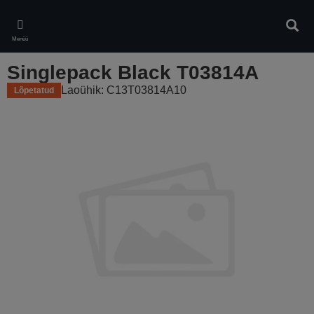
Skip
to
Otsin
main
Menüü
content
Singlepack Black T03814A
Laoühik: C13T03814A10
Lõpetatud