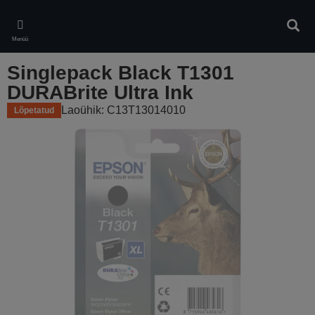
Skip
to
Otsin
main
Menüü
content
Singlepack Black T1301
DURABrite Ultra Ink
Laoühik: C13T13014010
Lõpetatud