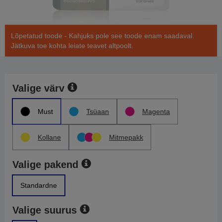
Lõpetatud toode - Kahjuks pole see toode enam saadaval.
Jätkuva toe kohta leiate teavet altpoolt.
Valige värv
Must
Tsüaan
Magenta
Kollane
Mitmepakk
Valige pakend
Standardne
Valige suurus