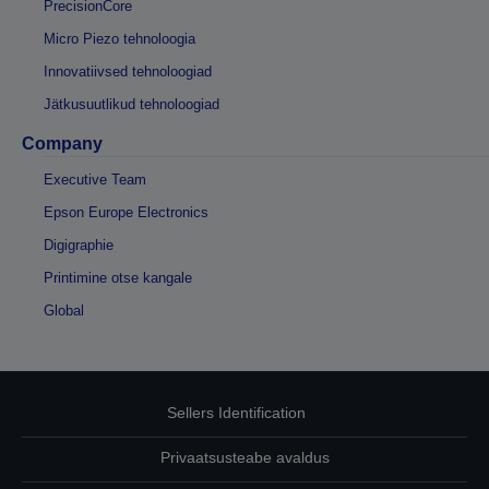
PrecisionCore
Micro Piezo tehnoloogia
Innovatiivsed tehnoloogiad
Jätkusuutlikud tehnoloogiad
Company
Executive Team
Epson Europe Electronics
Digigraphie
Printimine otse kangale
Global
Sellers Identification
Privaatsusteabe avaldus