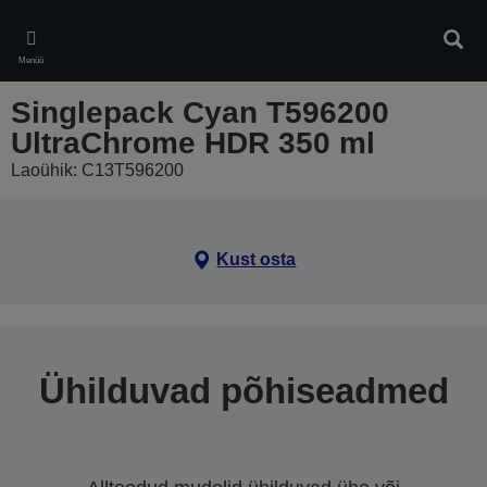
Skip
to
Otsin
main
Menüü
content
Singlepack Cyan T596200
UltraChrome HDR 350 ml
Laoühik: C13T596200
Kust osta
Ühilduvad põhiseadmed