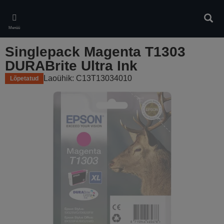
Skip
to
Otsin
main
Menüü
content
Singlepack Magenta T1303
DURABrite Ultra Ink
Laoühik: C13T13034010
Lõpetatud