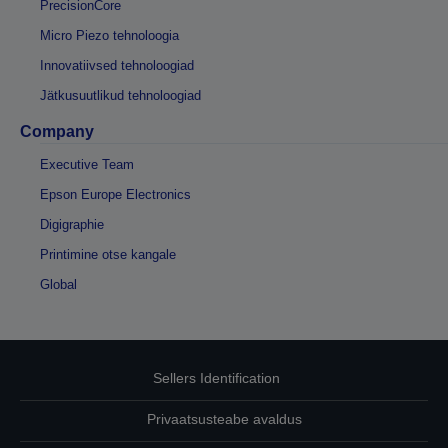
PrecisionCore
Micro Piezo tehnoloogia
Innovatiivsed tehnoloogiad
Jätkusuutlikud tehnoloogiad
Company
Executive Team
Epson Europe Electronics
Digigraphie
Printimine otse kangale
Global
Sellers Identification
Privaatsusteabe avaldus