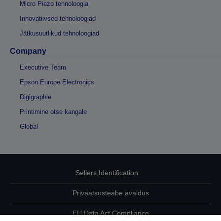
Micro Piezo tehnoloogia
Innovatiivsed tehnoloogiad
Jätkusuutlikud tehnoloogiad
Company
Executive Team
Epson Europe Electronics
Digigraphie
Printimine otse kangale
Global
Sellers Identification
Privaatsusteabe avaldus
EU Data Act Compliance