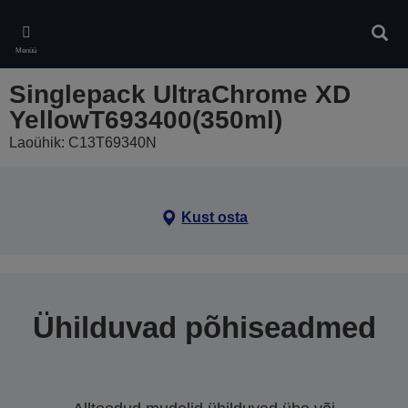
Skip
to
Otsin
main
Menüü
content
Singlepack UltraChrome XD
YellowT693400(350ml)
Laoühik: C13T69340N
Kust osta
Ühilduvad põhiseadmed