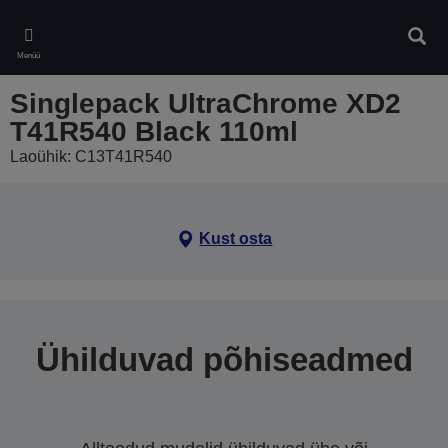
Skip
to
Otsin
main
Menüü
content
Singlepack UltraChrome XD2
T41R540 Black 110ml
Laoühik: C13T41R540
Kust osta
Ühilduvad põhiseadmed