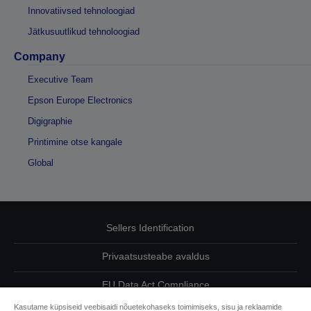
Innovatiivsed tehnoloogiad
Jätkusuutlikud tehnoloogiad
Company
Executive Team
Epson Europe Electronics
Digigraphie
Printimine otse kangale
Global
Sellers Identification
Privaatsusteabe avaldus
EU Data Act Compliance
Kasutame küpsiseid veebisaidi nõuetekohaseks toimimiseks, sisu ja reklaamide