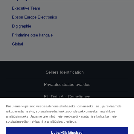
Executive Team
Epson Europe Electronics
Digigraphie
Printimine otse kangale
Global
Sellers Identification
Privaatsusteabe avaldus
EU Data Act Compliance
Kasutame küpsiseid veebisaidi nõuetekohaseks toimimiseks, sisu ja reklaamide
Võtke meiega oma andmete osas ühendust
isikupärastamiseks, sotsiaalmeedia funktsioonide pakkumiseks ning liikluse
analüüsimiseks. Jagame teie infot meie veebisaidi kasutamise kohta ka meie
Cookie Information
sotsiaalmeedia-, reklaami ja analüüsipartneritega.
Luba kõik küpsised
Epsoni pühendumine juurdepääsetavusele