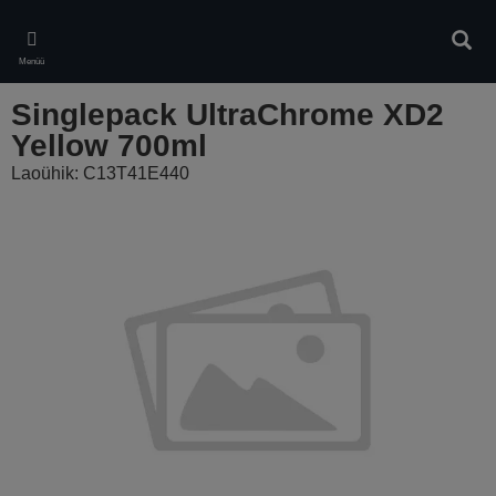
Skip
to
Otsin
main
Menüü
content
Singlepack UltraChrome XD2
Yellow 700ml
Laoühik: C13T41E440