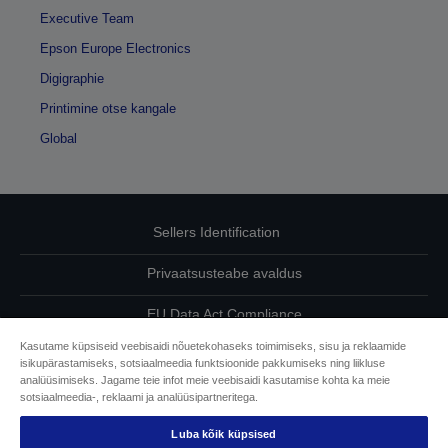
Executive Team
Epson Europe Electronics
Digigraphie
Printimine otse kangale
Global
Sellers Identification
Privaatsusteabe avaldus
EU Data Act Compliance
Kasutame küpsiseid veebisaidi nõuetekohaseks toimimiseks, sisu ja reklaamide
Võtke meiega oma andmete osas ühendust
isikupärastamiseks, sotsiaalmeedia funktsioonide pakkumiseks ning liikluse
analüüsimiseks. Jagame teie infot meie veebisaidi kasutamise kohta ka meie
Cookie Information
sotsiaalmeedia-, reklaami ja analüüsipartneritega.
Luba kõik küpsised
Epsoni pühendumine juurdepääsetavusele