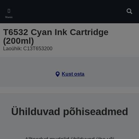
Skip
to
Otsin
main
Menüü
content
T6532 Cyan Ink Cartridge
(200ml)
Laoühik: C13T653200
Kust osta
Ühilduvad põhiseadmed