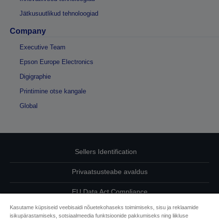
Jätkusuutlikud tehnoloogiad
Company
Executive Team
Epson Europe Electronics
Digigraphie
Printimine otse kangale
Global
Sellers Identification
Privaatsusteabe avaldus
EU Data Act Compliance
Kasutame küpsiseid veebisaidi nõuetekohaseks toimimiseks, sisu ja reklaamide
Võtke meiega oma andmete osas ühendust
isikupärastamiseks, sotsiaalmeedia funktsioonide pakkumiseks ning liikluse