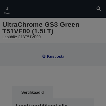
Skip
to
Otsin
main
Menüü
content
UltraChrome GS3 Green
T51VF00 (1.5LT)
Laoühik: C13T51VF00
Kust osta
Sertifikaadid
Laadi sertifikaat alla