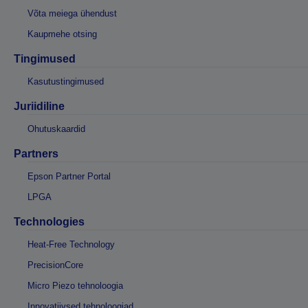
Võta meiega ühendust
Kaupmehe otsing
Tingimused
Kasutustingimused
Juriidiline
Ohutuskaardid
Partners
Epson Partner Portal
LPGA
Technologies
Heat-Free Technology
PrecisionCore
Micro Piezo tehnoloogia
Innovatiivsed tehnoloogiad