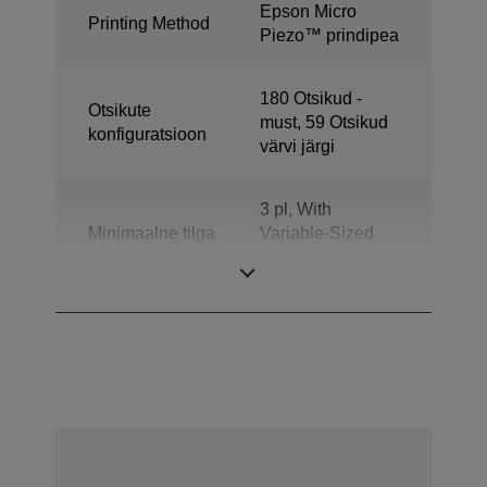
Epson Micro
Printing Method
Piezo™ prindipea
180 Otsikud -
Otsikute
must, 59 Otsikud
konfiguratsioon
värvi järgi
3 pl, With
Minimaalne tilga
Variable-Sized
suurus
Droplet
Technology