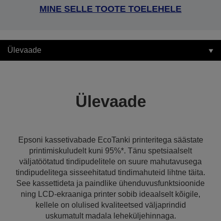
MINE SELLE TOOTE TOELEHELE
Ülevaade
Ülevaade
Epsoni kassetivabade EcoTanki printeritega säästate
printimiskuludelt kuni 95%*. Tänu spetsiaalselt
väljatöötatud tindipudelitele on suure mahutavusega
tindipudelitega sisseehitatud tindimahuteid lihtne täita.
See kassettideta ja paindlike ühenduvusfunktsioonide
ning LCD-ekraaniga printer sobib ideaalselt kõigile,
kellele on olulised kvaliteetsed väljaprindid
uskumatult madala leheküljehinnaga.