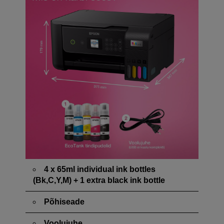
4 x 65ml individual ink bottles
(Bk,C,Y,M) + 1 extra black ink bottle
Põhiseade
Voolujuhe