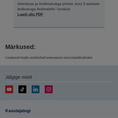
ühenduse ja tindimahutiga printer, kuni 3-aastase
tindivaruga Andmeleht / brošüür
Laadi alla PDF
Märkused:
Lisateavet leiate veebilehelt www.epson.ee/ecotankfootnotes
Jälgige meid
Kasutajatugi