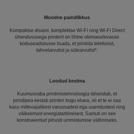
Moodne paindlikkus
Kompaktse disaini, komplektse Wi-Fi ning Wi-Fi Direct
ühenduvusega printerit on lihtne olemasolevasse
koduseadistusse lisada, et printida telefonist,
tahvelarvutist ja sülearvutist*.
Loodud kestma
Kuumusvaba printimistehnoloogia tähendab, et
prindipea kestab printeri kogu eluea, nii et te ei saa
kasu mittevajalikest varuosadest ega uuendustest ning
väiksemast energiatarbimisest. Samuti on see
konstrueeritud pihusti ummistumise vältimiseks.