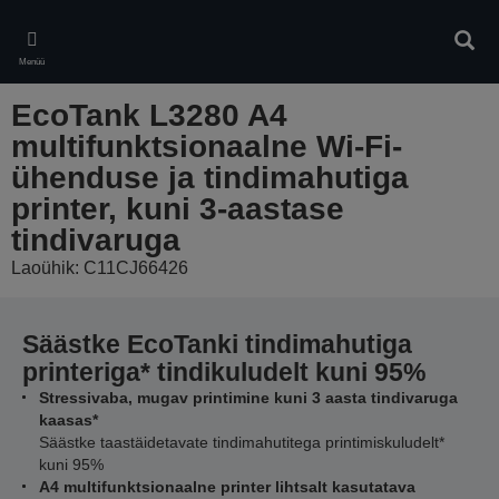
Skip
to
Otsin
main
Menüü
content
EcoTank L3280 A4
multifunktsionaalne Wi-Fi-
ühenduse ja tindimahutiga
printer, kuni 3-aastase
tindivaruga
Laoühik: C11CJ66426
Säästke EcoTanki tindimahutiga
printeriga* tindikuludelt kuni 95%
Stressivaba, mugav printimine kuni 3 aasta tindivaruga
kaasas*
Säästke taastäidetavate tindimahutitega printimiskuludelt*
kuni 95%
A4 multifunktsionaalne printer lihtsalt kasutatava