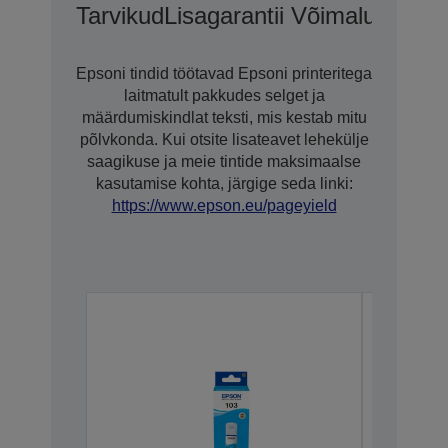
Tarvikud
Lisagarantii Võimalused C
Epsoni tindid töötavad Epsoni printeritega
laitmatult pakkudes selget ja
määrdumiskindlat teksti, mis kestab mitu
põlvkonda. Kui otsite lisateavet lehekülje
saagikuse ja meie tintide maksimaalse
kasutamise kohta, järgige seda linki:
https://www.epson.eu/pageyield