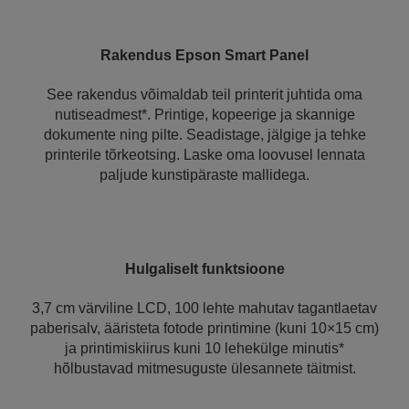
Rakendus Epson Smart Panel
See rakendus võimaldab teil printerit juhtida oma
nutiseadmest*. Printige, kopeerige ja skannige
dokumente ning pilte. Seadistage, jälgige ja tehke
printerile tõrkeotsing. Laske oma loovusel lennata
paljude kunstipäraste mallidega.
Hulgaliselt funktsioone
3,7 cm värviline LCD, 100 lehte mahutav tagantlaetav
paberisalv, ääristeta fotode printimine (kuni 10×15 cm)
ja printimiskiirus kuni 10 lehekülge minutis*
hõlbustavad mitmesuguste ülesannete täitmist.