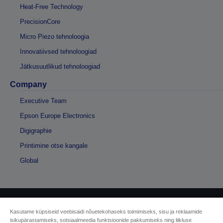
Heat-Free Technology
PrecisionCore
Micro Piezo tehnoloogia
Innovatiivsed tehnoloogiad
Jätkusuutlikud tehnoloogiad
Company
Executive Team
Epson Europe Electronics
Digigraphie
Printimine otse kangale
Global
Sellers Identification
Kasutame küpsiseid veebisaidi nõuetekohaseks toimimiseks, sisu ja reklaamide
isikupärastamiseks, sotsiaalmeedia funktsioonide pakkumiseks ning liikluse