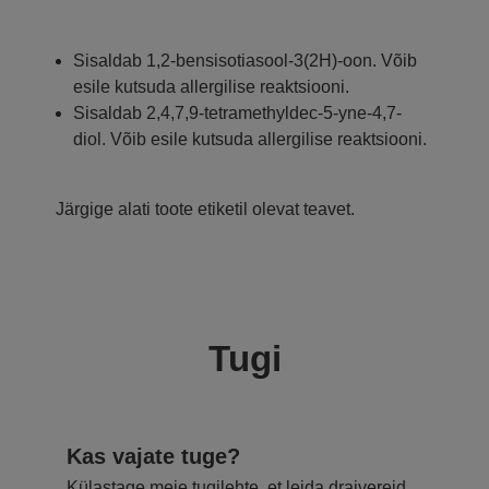
Sisaldab 1,2-bensisotiasool-3(2H)-oon. Võib
esile kutsuda allergilise reaktsiooni.
Sisaldab 2,4,7,9-tetramethyldec-5-yne-4,7-
diol. Võib esile kutsuda allergilise reaktsiooni.
Järgige alati toote etiketil olevat teavet.
Tugi
Kas vajate tuge?
Külastage meie tugilehte, et leida draivereid,