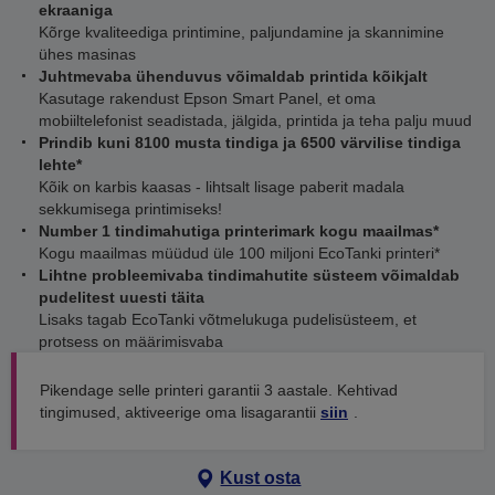
ekraaniga
Kõrge kvaliteediga printimine, paljundamine ja skannimine
ühes masinas
Juhtmevaba ühenduvus võimaldab printida kõikjalt
Kasutage rakendust Epson Smart Panel, et oma
mobiiltelefonist seadistada, jälgida, printida ja teha palju muud
Prindib kuni 8100 musta tindiga ja 6500 värvilise tindiga
lehte*
Kõik on karbis kaasas - lihtsalt lisage paberit madala
sekkumisega printimiseks!
Number 1 tindimahutiga printerimark kogu maailmas*
Kogu maailmas müüdud üle 100 miljoni EcoTanki printeri*
Lihtne probleemivaba tindimahutite süsteem võimaldab
pudelitest uuesti täita
Lisaks tagab EcoTanki võtmelukuga pudelisüsteem, et
protsess on määrimisvaba
Pikendage selle printeri garantii 3 aastale. Kehtivad
tingimused, aktiveerige oma lisagarantii
siin
.
Kust osta