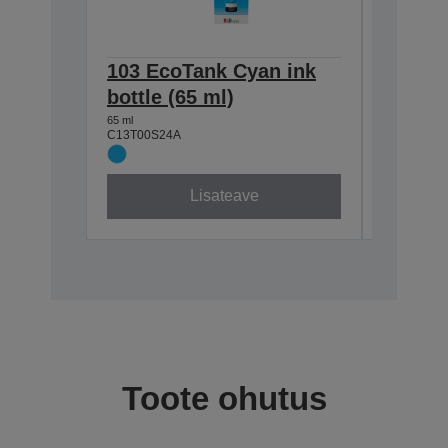
103 EcoTank Cyan ink
103 Ec
bottle (65 ml)
bottle 
65 ml
65 ml
C13T00S24A
C13T00S1
Lisateave
Toote ohutus