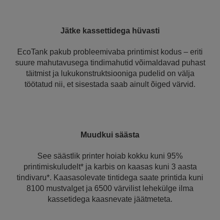
Jätke kassettidega hüvasti
EcoTank pakub probleemivaba printimist kodus – eriti
suure mahutavusega tindimahutid võimaldavad puhast
täitmist ja lukukonstruktsiooniga pudelid on välja
töötatud nii, et sisestada saab ainult õiged värvid.
Muudkui säästa
See säästlik printer hoiab kokku kuni 95%
printimiskuludelt* ja karbis on kaasas kuni 3 aasta
tindivaru*. Kaasasolevate tintidega saate printida kuni
8100 mustvalget ja 6500 värvilist lehekülge ilma
kassetidega kaasnevate jäätmeteta.