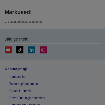
Märkused:
Vt epson.ee/ecotankfootnotes
Jälgige meid
Kasutajatugi
Kampaaniad
Toote registreerimine
Garantii kontroll
CoverPlusi registreerimine
Võta meiega ühendust