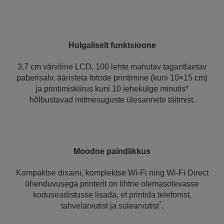
Hulgaliselt funktsioone
3,7 cm värviline LCD, 100 lehte mahutav tagantlaetav
paberisalv, ääristeta fotode printimine (kuni 10×15 cm)
ja printimiskiirus kuni 10 lehekülge minutis*
hõlbustavad mitmesuguste ülesannete täitmist.
Moodne paindlikkus
Kompaktse disaini, komplektse Wi-Fi ning Wi-Fi Direct
ühenduvusega printerit on lihtne olemasolevasse
koduseadistusse lisada, et printida telefonist,
*
tahvelarvutist ja sülearvutist
.