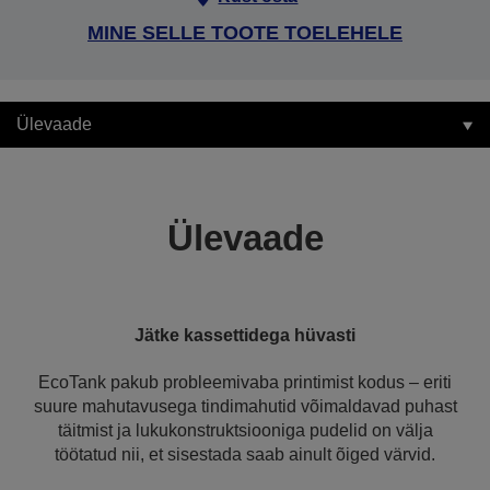
MINE SELLE TOOTE TOELEHELE
Ülevaade
Ülevaade
Jätke kassettidega hüvasti
EcoTank pakub probleemivaba printimist kodus – eriti
suure mahutavusega tindimahutid võimaldavad puhast
täitmist ja lukukonstruktsiooniga pudelid on välja
töötatud nii, et sisestada saab ainult õiged värvid.