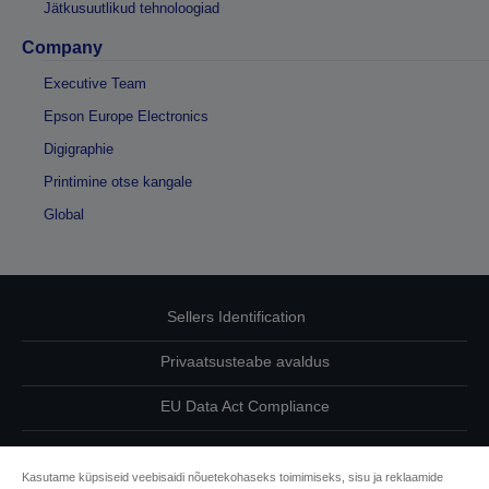
Jätkusuutlikud tehnoloogiad
Company
Executive Team
Epson Europe Electronics
Digigraphie
Printimine otse kangale
Global
Sellers Identification
Privaatsusteabe avaldus
EU Data Act Compliance
Võtke meiega oma andmete osas ühendust
Kasutame küpsiseid veebisaidi nõuetekohaseks toimimiseks, sisu ja reklaamide