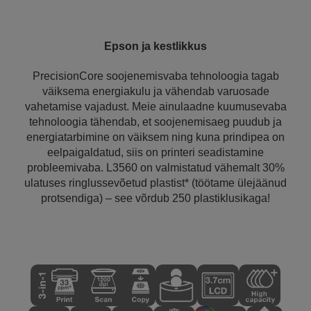
Epson ja kestlikkus
PrecisionCore soojenemisvaba tehnoloogia tagab
väiksema energiakulu ja vähendab varuosade
vahetamise vajadust. Meie ainulaadne kuumusevaba
tehnoloogia tähendab, et soojenemisaeg puudub ja
energiatarbimine on väiksem ning kuna prindipea on
eelpaigaldatud, siis on printeri seadistamine
probleemivaba. L3560 on valmistatud vähemalt 30%
ulatuses ringlussevõetud plastist* (töötame ülejäänud
protsendiga) – see võrdub 250 plastiklusikaga!