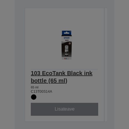
103 EcoTank Black ink
103 Ec
bottle (65 ml)
bottle 
65 ml
65 ml
C13T00S14A
C13T00S2
Lisateave