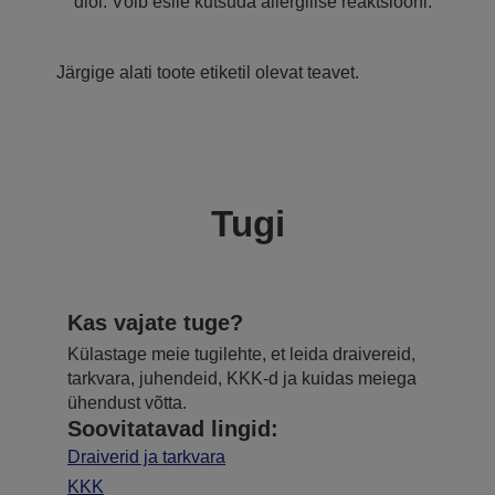
diol. Võib esile kutsuda allergilise reaktsiooni.
Järgige alati toote etiketil olevat teavet.
Tugi
Kas vajate tuge?
Külastage meie tugilehte, et leida draivereid,
tarkvara, juhendeid, KKK-d ja kuidas meiega
ühendust võtta.
Soovitatavad lingid:
Draiverid ja tarkvara
KKK