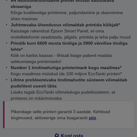
A4 multifunktsionaalne printer lihtsalt kasutatava
ekraaniga
Kõrge kvaliteediga printimine, paljundamine ja skannimine
ühes masinas
Juhtmevaba ühenduvus võimaldab printida kõikjalt*
Kasutage rakendust Epson Smart Panel, et oma
mobiiltelefonist seadistada, jälgida, printida ja teha palju muud
Prindib kuni 6600 musta tindiga ja 5900 värvilise tindiga
lehte*
Kõik on karbis kaasas - lihtsalt lisage paberit madala
sekkumisega printimiseks!
Number 1 tindimahutiga printerimark kogu maailmas*
Kogu maailmas müüdud üle 100 miljoni EcoTanki printeri*
Lihtne probleemivaba tindimahutite süsteem võimaldab
pudelitest uuesti täita
Lisaks tagab EcoTanki võtmelukuga pudelisüsteem, et
protsess on määrimisvaba
Pikendage selle printeri garantii 3 aastale. Kehtivad
tingimused, aktiveerige oma lisagarantii
siin
.
Kust osta