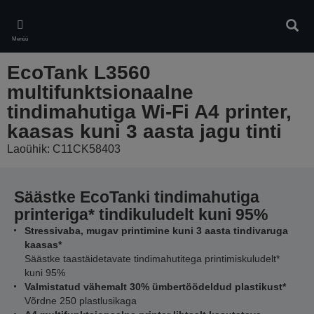
Skip
to
Otsin
main
Menüü
content
EcoTank L3560
multifunktsionaalne
tindimahutiga Wi-Fi A4 printer,
kaasas kuni 3 aasta jagu tinti
Laoühik: C11CK58403
Säästke EcoTanki tindimahutiga
printeriga* tindikuludelt kuni 95%
Stressivaba, mugav printimine kuni 3 aasta tindivaruga
kaasas*
Säästke taastäidetavate tindimahutitega printimiskuludelt*
kuni 95%
Valmistatud vähemalt 30% ümbertöödeldud plastikust*
Võrdne 250 plastlusikaga