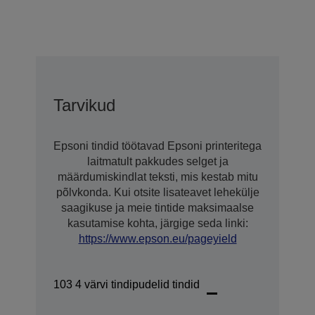
Tarvikud
Epsoni tindid töötavad Epsoni printeritega
laitmatult pakkudes selget ja
määrdumiskindlat teksti, mis kestab mitu
põlvkonda. Kui otsite lisateavet lehekülje
saagikuse ja meie tintide maksimaalse
kasutamise kohta, järgige seda linki:
https://www.epson.eu/pageyield
103 4 värvi tindipudelid tindid