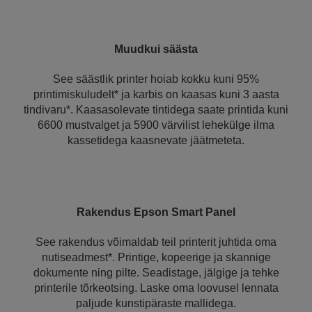
Muudkui säästa
See säästlik printer hoiab kokku kuni 95%
printimiskuludelt* ja karbis on kaasas kuni 3 aasta
tindivaru*. Kaasasolevate tintidega saate printida kuni
6600 mustvalget ja 5900 värvilist lehekülge ilma
kassetidega kaasnevate jäätmeteta.
Rakendus Epson Smart Panel
See rakendus võimaldab teil printerit juhtida oma
nutiseadmest*. Printige, kopeerige ja skannige
dokumente ning pilte. Seadistage, jälgige ja tehke
printerile tõrkeotsing. Laske oma loovusel lennata
paljude kunstipäraste mallidega.