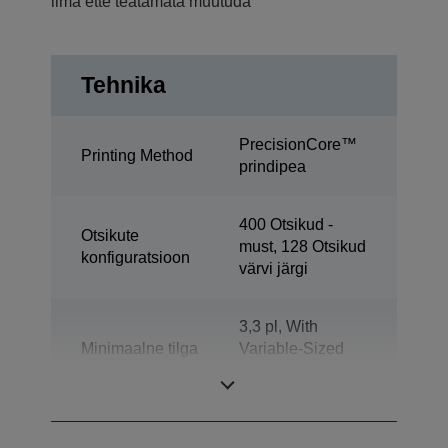
ilma ette teatamata muutuda
Tehnika
PrecisionCore™
Printing Method
prindipea
400 Otsikud -
Otsikute
must, 128 Otsikud
konfiguratsioon
värvi järgi
3,3 pl, With
Minimaalne tilga
Variable-Sized
suurus
Droplet
Technology