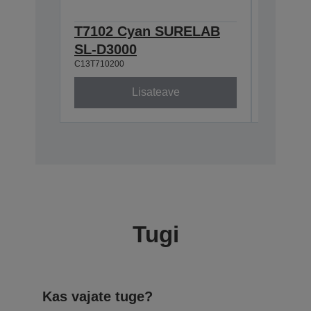
T7102 Cyan SURELAB
T7101
SL-D3000
SL-D3
C13T710200
C13T71010
Lisateave
Tugi
Kas vajate tuge?