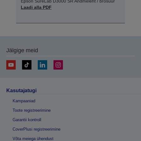
Epson SureLab D3000 SR Andmeleht / brošüür
Laadi alla PDF
Jälgige meid
Kasutajatugi
Kampaaniad
Toote registreerimine
Garantii kontroll
CoverPlusi registreerimine
Võta meiega ühendust