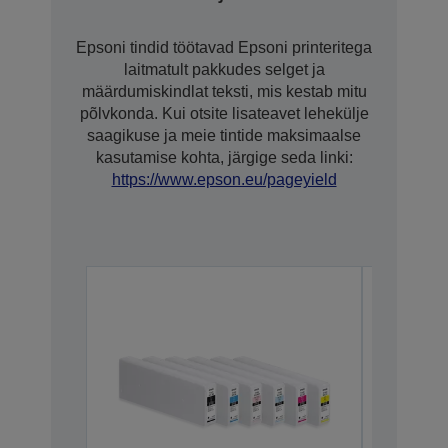
Epsoni tindid töötavad Epsoni printeritega
laitmatult pakkudes selget ja
määrdumiskindlat teksti, mis kestab mitu
põlvkonda. Kui otsite lisateavet lehekülje
saagikuse ja meie tintide maksimaalse
kasutamise kohta, järgige seda linki:
https://www.epson.eu/pageyield