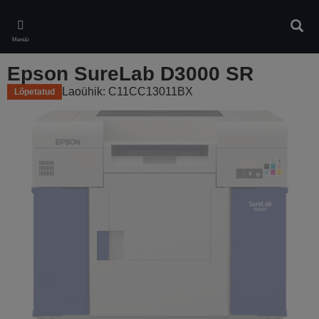
Skip
to
Otsin
main
Menüü
content
Epson SureLab D3000 SR
Laoühik: C11CC13011BX
Lõpetatud