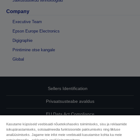
Jätkusuutlikud tehnoloogiad
Company
Executive Team
Epson Europe Electronics
Digigraphie
Printimine otse kangale
Global
Sellers Identification
Privaatsusteabe avaldus
EU Data Act Compliance
Kasutame küpsiseid veebisaidi nõuetekohaseks toimimiseks, sisu ja reklaamide
Võtke meiega oma andmete osas ühendust
isikupärastamiseks, sotsiaalmeedia funktsioonide pakkumiseks ning liikluse
analüüsimiseks. Jagame teie infot meie veebisaidi kasutamise kohta ka meie
Cookie Information