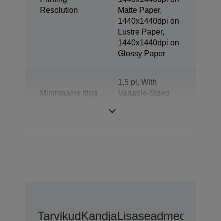
Resolution
Matte Paper,
1440x1440dpi on
Lustre Paper,
1440x1440dpi on
Glossy Paper
1,5 pl, With
Minimaalne tilga
Variable-Sized
suurus
Droplet
Technology
Tarvikud
Kandja
Lisaseadmed
Lisaga