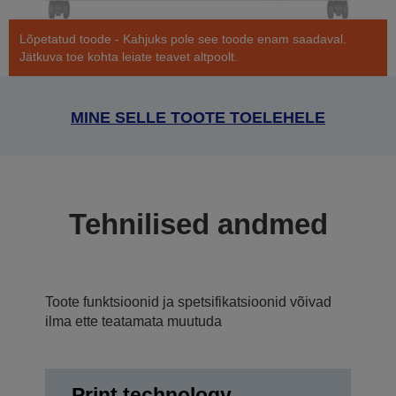
Lõpetatud toode - Kahjuks pole see toode enam saadaval.
Jätkuva toe kohta leiate teavet altpoolt.
MINE SELLE TOOTE TOELEHELE
Tehnilised andmed
Toote funktsioonid ja spetsifikatsioonid võivad
ilma ette teatamata muutuda
Print technology