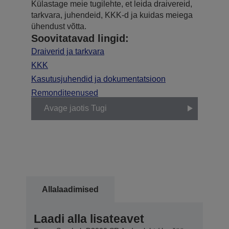
Külastage meie tugilehte, et leida draivereid,
tarkvara, juhendeid, KKK-d ja kuidas meiega
ühendust võtta.
Soovitatavad lingid:
Draiverid ja tarkvara
KKK
Kasutusjuhendid ja dokumentatsioon
Remonditeenused
Avage jaotis Tugi
Allalaadimised
Laadi alla lisateavet