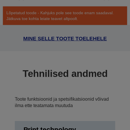
Lõpetatud toode - Kahjuks pole see toode enam saadaval.
Jätkuva toe kohta leiate teavet altpoolt.
MINE SELLE TOOTE TOELEHELE
Tehnilised andmed
Toote funktsioonid ja spetsifikatsioonid võivad
ilma ette teatamata muutuda
Print technology