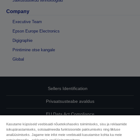
Jätkusuutlikud tehnoloogiad
Company
Executive Team
Epson Europe Electronics
Digigraphie
Printimine otse kangale
Global
Sellers Identification
Privaatsusteabe avaldus
EU Data Act Compliance
Kasutame küpsiseid veebisaidi nõuetekohaseks toimimiseks, sisu ja reklaamide
Võtke meiega oma andmete osas ühendust
isikupärastamiseks, sotsiaalmeedia funktsioonide pakkumiseks ning liikluse
analüüsimiseks. Jagame teie infot meie veebisaidi kasutamise kohta ka meie
Cookie Information