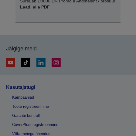
SureLab D3000 DR Promo II Andmeleht / brošüür
Laadi alla PDF
Jälgige meid
Kasutajatugi
Kampaaniad
Toote registreerimine
Garantii kontroll
CoverPlusi registreerimine
Võta meiega ühendust