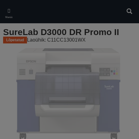
Skip
to
Otsin
main
Menüü
content
SureLab D3000 DR Promo II
Laoühik: C11CC13001WX
Lõpetatud