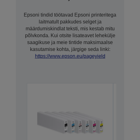
Epsoni tindid töötavad Epsoni printeritega
laitmatult pakkudes selget ja
määrdumiskindlat teksti, mis kestab mitu
põlvkonda. Kui otsite lisateavet lehekülje
saagikuse ja meie tintide maksimaalse
kasutamise kohta, järgige seda linki:
https://www.epson.eu/pageyield