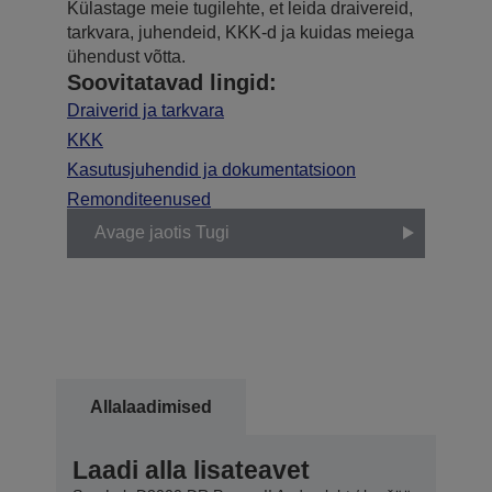
Külastage meie tugilehte, et leida draivereid,
tarkvara, juhendeid, KKK-d ja kuidas meiega
ühendust võtta.
Soovitatavad lingid:
Draiverid ja tarkvara
KKK
Kasutusjuhendid ja dokumentatsioon
Remonditeenused
Avage jaotis Tugi
Allalaadimised
Laadi alla lisateavet