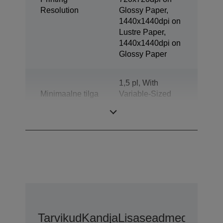
Resolution
Glossy Paper,
1440x1440dpi on
Lustre Paper,
1440x1440dpi on
Glossy Paper
1,5 pl, With
Minimaalne tilga
Variable-Sized
suurus
Droplet
Technology
Tarvikud
Kandja
Lisaseadmed
Lisaga