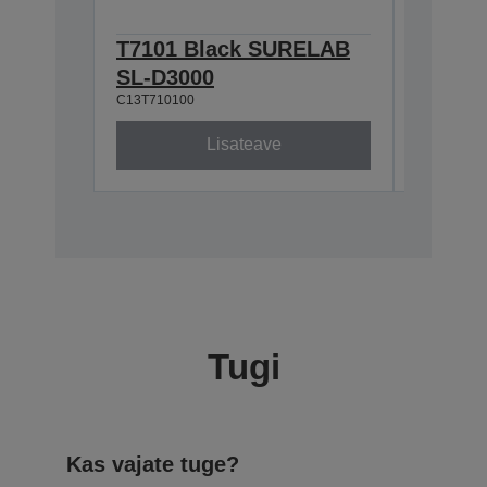
T7101 Black SURELAB
T7104
SL-D3000
SL-D3
C13T710100
C13T71040
Lisateave
Tugi
Kas vajate tuge?