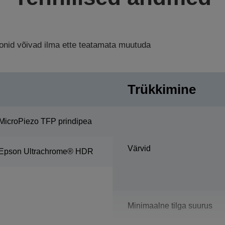
ioonid võivad ilma ette teatamata muutuda
Trükkimine
MicroPiezo TFP prindipea
Värvid
Epson Ultrachrome® HDR
Minimaalne tilga suurus