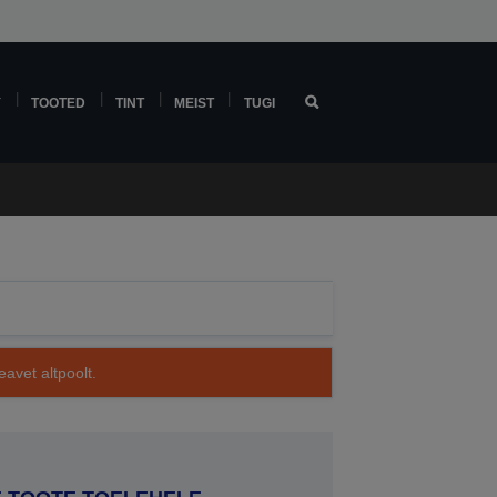
Y
TOOTED
TINT
MEIST
TUGI
avet altpoolt.