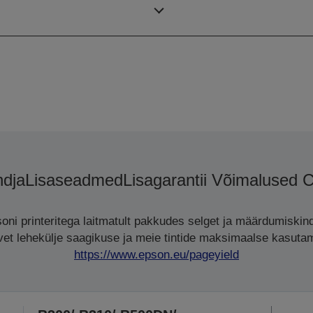
Ink tank capacity
dja
Lisaseadmed
Lisagarantii Võimalused 
oni printeritega laitmatult pakkudes selget ja määrdumiskind
avet lehekülje saagikuse ja meie tintide maksimaalse kasutami
https://www.epson.eu/pageyield