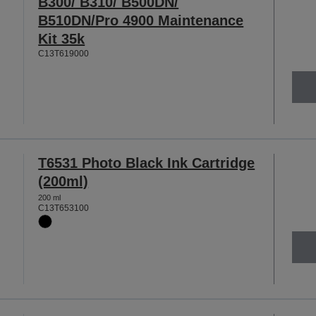
B300/ B310/ B500DN/
B510DN/Pro 4900 Maintenance
Kit 35k
C13T619000
T6531 Photo Black Ink Cartridge
(200ml)
200 ml
C13T653100