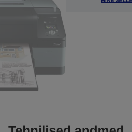
MINE SELL
Tehnilised andmed