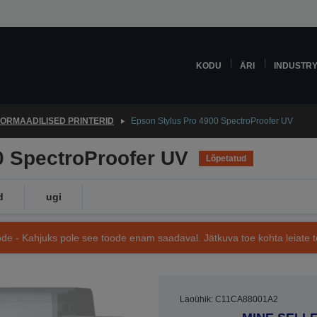
KODU
ÄRI
INDUSTR
ORMAADILISED PRINTERID
Epson Stylus Pro 4900 SpectroProofer UV
0 SpectroProofer UV
Lõpetatud
d
ugi
de - Kahjuks pole see toode enam saadaval. Jätkuva toe kohta leiate te
Laoühik: C11CA88001A2