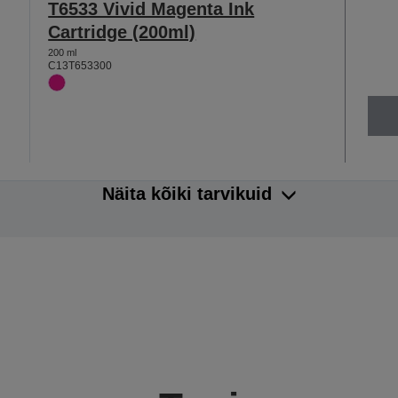
T6533 Vivid Magenta Ink
Cartridge (200ml)
200 ml
C13T653300
Näita kõiki tarvikuid