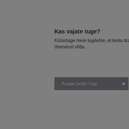
Kas vajate tuge?
Külastage meie tugilehte, et leida d
ühendust võtta.
Avage jaotis Tugi