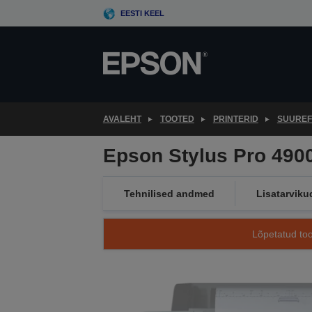
Skip
EESTI KEEL
to
main
content
AVALEHT
TOOTED
PRINTERID
SUUREF
Epson Stylus Pro 490
Tehnilised andmed
Lisatarviku
Lõpetatud too