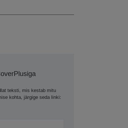
200 ml
CoverPlusiga
lat teksti, mis kestab mitu
se kohta, järgige seda linki: