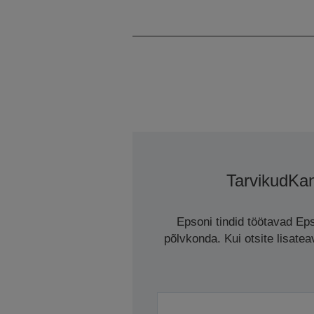
Tarvikud
Kan
Epsoni tindid töötavad Eps
põlvkonda. Kui otsite lisate