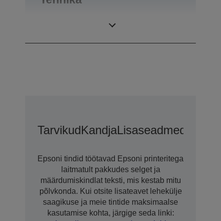
Võimsus
Departamento
Tarvikud
Kandja
Lisaseadmed
Epsoni tindid töötavad Epsoni printeritega
laitmatult pakkudes selget ja
määrdumiskindlat teksti, mis kestab mitu
põlvkonda. Kui otsite lisateavet lehekülje
saagikuse ja meie tintide maksimaalse
kasutamise kohta, järgige seda linki: