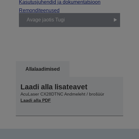
Kasutusjuhendid ja dokumentatsioon
Remonditeenused
Avage jaotis Tugi
Allalaadimised
Laadi alla lisateavet
AcuLaser CX28DTNC Andmeleht / brošüür
Laadi alla PDF