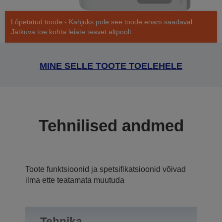
Lõpetatud toode - Kahjuks pole see toode enam saadaval.
Jätkuva toe kohta leiate teavet altpoolt.
MINE SELLE TOOTE TOELEHELE
Tehnilised andmed
Toote funktsioonid ja spetsifikatsioonid võivad
ilma ette teatamata muutuda
Tehnika