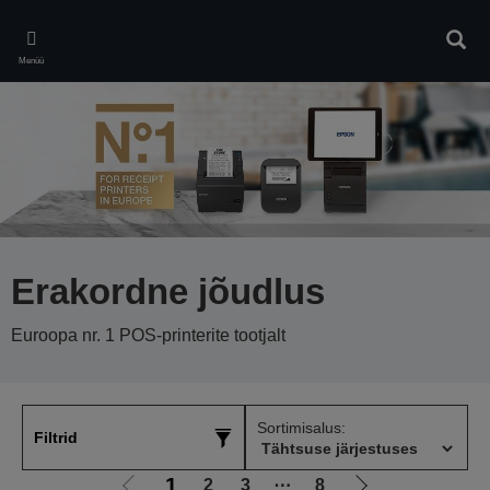
Skip
to
Otsin
main
Menüü
content
Erakordne jõudlus
Euroopa nr. 1 POS-printerite tootjalt
Sortimisalus:
Filtrid
1
2
3
⋯
8