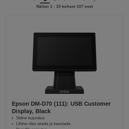
Liigu
Liigu
Näitan 1 - 15 kohast 107 eset
eelmisele
järgmisele
lehele
lehele
Epson DM-D70 (111): USB Customer
Display, Black
Stiilne kujundus
Lihtne üles seada ja kasutada