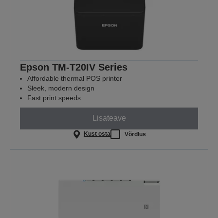
Epson TM-T20IV Series
Affordable thermal POS printer
Sleek, modern design
Fast print speeds
Lisateave
Kust osta
Võrdlus