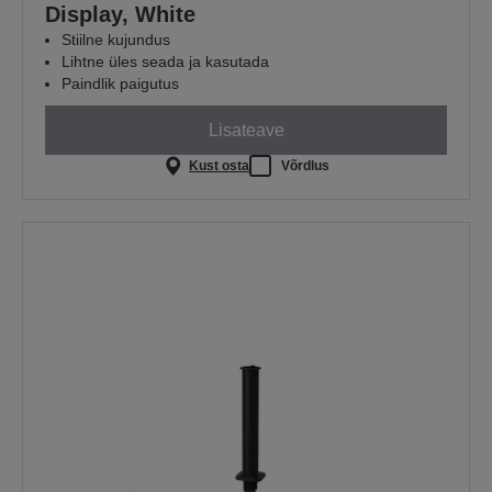
Display, White
Stiilne kujundus
Lihtne üles seada ja kasutada
Paindlik paigutus
Lisateave
Kust osta
Võrdlus