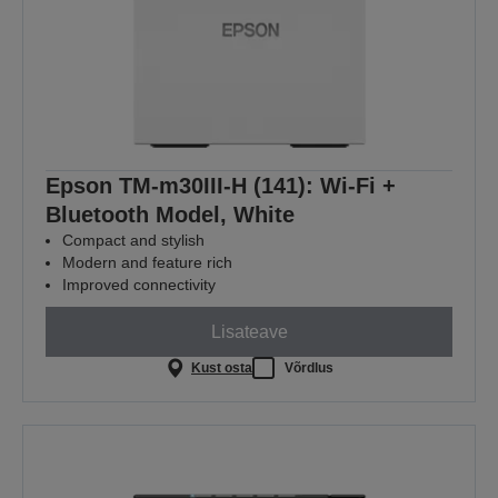
Epson TM-m30III-H (141): Wi-Fi +
Bluetooth Model, White
Compact and stylish
Modern and feature rich
Improved connectivity
Lisateave
Kust osta
Võrdlus