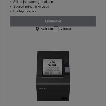
Stiilne ja kaasaegne disain
Suured printimiskiirused
USB-/jadaliides
Lisateave
Kust osta
Võrdlus