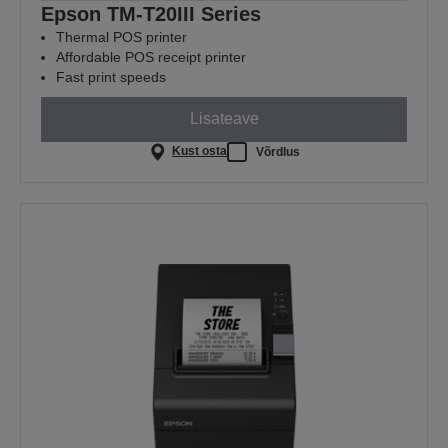
Epson TM-T20III Series
Thermal POS printer
Affordable POS receipt printer
Fast print speeds
Lisateave
Kust osta
Võrdlus