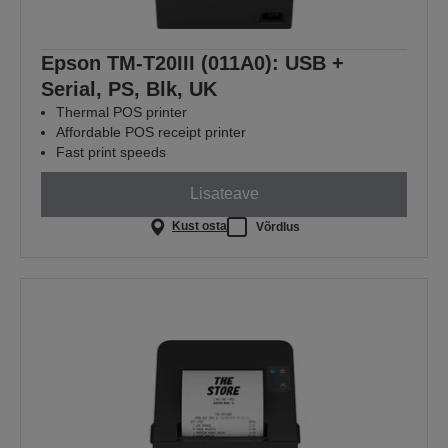
Epson TM-T20III (011A0): USB +
Serial, PS, Blk, UK
Thermal POS printer
Affordable POS receipt printer
Fast print speeds
Lisateave
Kust osta
Võrdlus