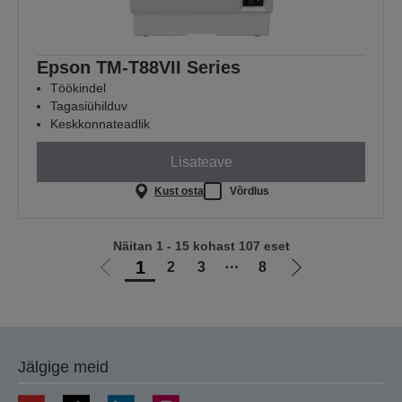
Epson TM-T88VII Series
Töökindel
Tagasiühilduv
Keskkonnateadlik
Lisateave
Kust osta
Võrdlus
Näitan 1 - 15 kohast 107 eset
1
2
3
⋯
8
Liigu
Liigu
eelmisele
järgmisele
lehele
lehele
Jälgige meid