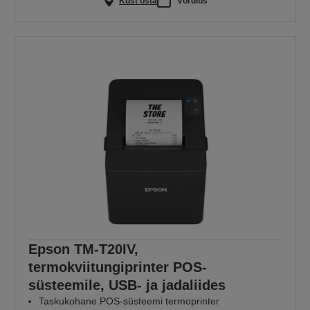
Kust osta
Võrdlus
Epson TM-T20IV,
termokviitungiprinter POS-
süsteemile, USB- ja jadaliides
Taskukohane POS-süsteemi termoprinter