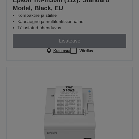
Epson TM-m30III (112): Standard
Model, Black, EU
Kompaktne ja stiilne
Kaasaegne ja multifunktsionaalne
Täiustatud ühenduvus
Lisateave
Kust osta
Võrdlus