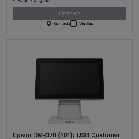
Paindlik paigutus
Lisateave
Kust osta
Võrdlus
Epson DM-D70 (101): USB Customer