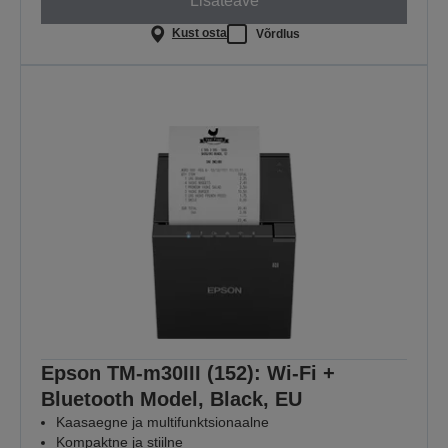
Lisateave
Kust osta
Võrdlus
Epson TM-m30III (152): Wi-Fi +
Bluetooth Model, Black, EU
Kaasaegne ja multifunktsionaalne
Kompaktne ja stiilne