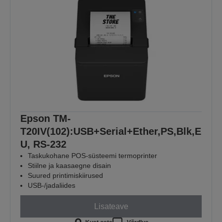
Epson TM-
T20IV(102):USB+Serial+Ether,PS,Blk,E
U, RS-232
Taskukohane POS-süsteemi termoprinter
Stiilne ja kaasaegne disain
Suured printimiskiirused
USB-/jadaliides
Lisateave