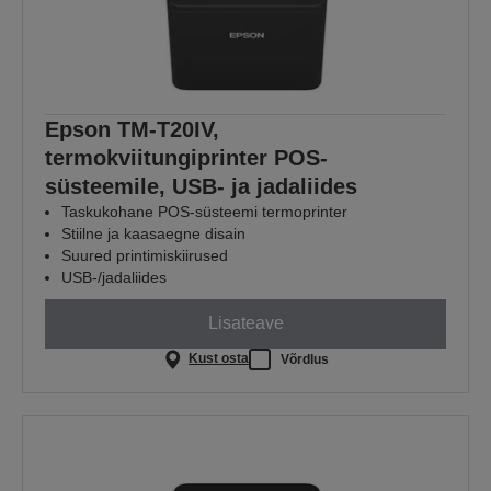
Epson TM-T20IV,
termokviitungiprinter POS-
süsteemile, USB- ja jadaliides
Taskukohane POS-süsteemi termoprinter
Stiilne ja kaasaegne disain
Suured printimiskiirused
USB-/jadaliides
Lisateave
Kust osta
Võrdlus