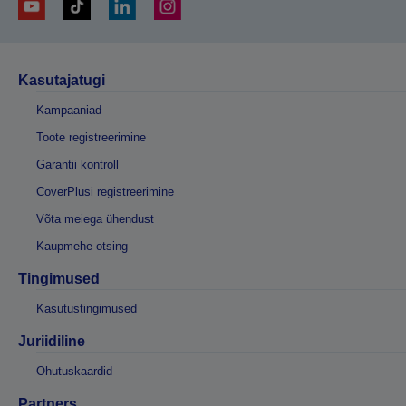
Kasutajatugi
Kampaaniad
Toote registreerimine
Garantii kontroll
CoverPlusi registreerimine
Võta meiega ühendust
Kaupmehe otsing
Tingimused
Kasutustingimused
Juriidiline
Ohutuskaardid
Partners