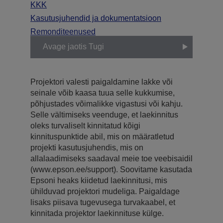
KKK
Kasutusjuhendid ja dokumentatsioon
Remonditeenused
Avage jaotis Tugi
Projektori valesti paigaldamine lakke või
seinale võib kaasa tuua selle kukkumise,
põhjustades võimalikke vigastusi või kahju.
Selle vältimiseks veenduge, et laekinnitus
oleks turvaliselt kinnitatud kõigi
kinnituspunktide abil, mis on määratletud
projekti kasutusjuhendis, mis on
allalaadimiseks saadaval meie toe veebisaidil
(www.epson.ee/support). Soovitame kasutada
Epsoni heaks kiidetud laekinnitusi, mis
ühilduvad projektori mudeliga. Paigaldage
lisaks piisava tugevusega turvakaabel, et
kinnitada projektor laekinnituse külge.