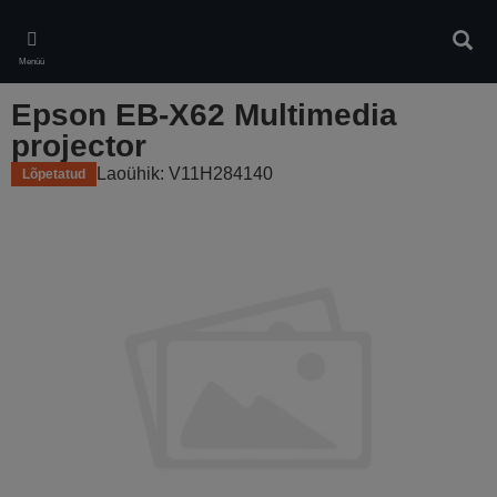
Skip
to
Otsin
main
Menüü
content
Epson EB-X62 Multimedia
projector
Laoühik: V11H284140
Lõpetatud