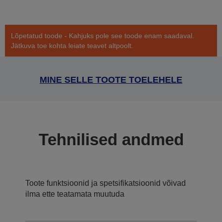
Lõpetatud toode - Kahjuks pole see toode enam saadaval.
Jätkuva toe kohta leiate teavet altpoolt.
MINE SELLE TOOTE TOELEHELE
Tehnilised andmed
Toote funktsioonid ja spetsifikatsioonid võivad
ilma ette teatamata muutuda