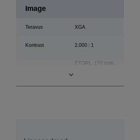
Image
Teravus
XGA
Kontrast
2.000 : 1
ETORL, 170 Vatti,
Lamp
3.000 tundi
Eluiga