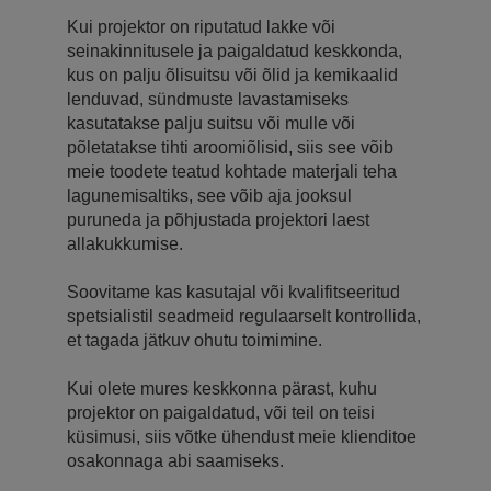
Kui projektor on riputatud lakke või
seinakinnitusele ja paigaldatud keskkonda,
kus on palju õlisuitsu või õlid ja kemikaalid
lenduvad, sündmuste lavastamiseks
kasutatakse palju suitsu või mulle või
põletatakse tihti aroomiõlisid, siis see võib
meie toodete teatud kohtade materjali teha
lagunemisaltiks, see võib aja jooksul
puruneda ja põhjustada projektori laest
allakukkumise.
Soovitame kas kasutajal või kvalifitseeritud
spetsialistil seadmeid regulaarselt kontrollida,
et tagada jätkuv ohutu toimimine.
Kui olete mures keskkonna pärast, kuhu
projektor on paigaldatud, või teil on teisi
küsimusi, siis võtke ühendust meie klienditoe
osakonnaga abi saamiseks.