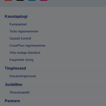
Kasutajatugi
Kampaaniad
Toote registreerimine
Garantii kontroll
CoverPlusi registreerimine
Võta meiega ühendust
Kaupmehe otsing
Tingimused
Kasutustingimused
Juriidiline
Ohutuskaardid
Partners