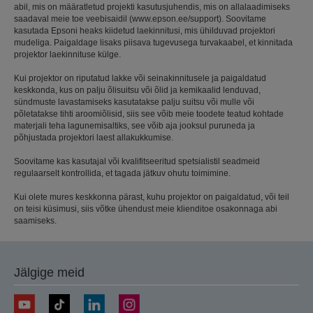
abil, mis on määratletud projekti kasutusjuhendis, mis on allalaadimiseks
saadaval meie toe veebisaidil (www.epson.ee/support). Soovitame
kasutada Epsoni heaks kiidetud laekinnitusi, mis ühilduvad projektori
mudeliga. Paigaldage lisaks piisava tugevusega turvakaabel, et kinnitada
projektor laekinnituse külge.
Kui projektor on riputatud lakke või seinakinnitusele ja paigaldatud
keskkonda, kus on palju õlisuitsu või õlid ja kemikaalid lenduvad,
sündmuste lavastamiseks kasutatakse palju suitsu või mulle või
põletatakse tihti aroomiõlisid, siis see võib meie toodete teatud kohtade
materjali teha lagunemisaltiks, see võib aja jooksul puruneda ja
põhjustada projektori laest allakukkumise.
Soovitame kas kasutajal või kvalifitseeritud spetsialistil seadmeid
regulaarselt kontrollida, et tagada jätkuv ohutu toimimine.
Kui olete mures keskkonna pärast, kuhu projektor on paigaldatud, või teil
on teisi küsimusi, siis võtke ühendust meie klienditoe osakonnaga abi
saamiseks.
Jälgige meid