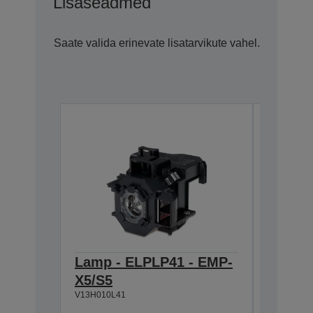
Lisaseadmed
Saate valida erinevate lisatarvikute vahel.
Lamp - ELPLP41 - EMP-
Ceilin
X5/S5
668-9
V13H010L41
V12H003P