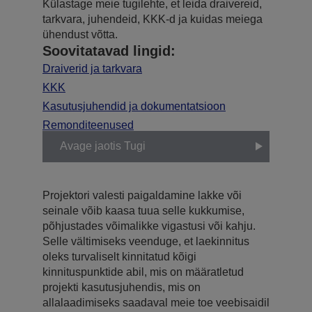
Külastage meie tugilehte, et leida draivereid,
tarkvara, juhendeid, KKK-d ja kuidas meiega
ühendust võtta.
Soovitatavad lingid:
Draiverid ja tarkvara
KKK
Kasutusjuhendid ja dokumentatsioon
Remonditeenused
Avage jaotis Tugi
Projektori valesti paigaldamine lakke või
seinale võib kaasa tuua selle kukkumise,
põhjustades võimalikke vigastusi või kahju.
Selle vältimiseks veenduge, et laekinnitus
oleks turvaliselt kinnitatud kõigi
kinnituspunktide abil, mis on määratletud
projekti kasutusjuhendis, mis on
allalaadimiseks saadaval meie toe veebisaidil