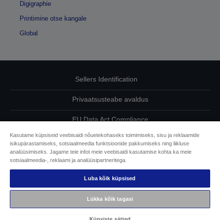
Digigraphie
Printimine otse kangale
Global
Sellers Identification
Privaatsusteabe avaldus
EU Data Act Compliance
Kasutame küpsiseid veebisaidi nõuetekohaseks toimimiseks, sisu ja reklaamide
Võtke meiega oma andmete osas ühendust
isikupärastamiseks, sotsiaalmeedia funktsioonide pakkumiseks ning liikluse
analüüsimiseks. Jagame teie infot meie veebisaidi kasutamise kohta ka meie
Cookie Information
sotsiaalmeedia-, reklaami ja analüüsipartneritega.
Luba kõik küpsised
Epsoni pühendumine juurdepääsetavusele
Lükka kõik tagasi
Autoriõigus © 2026 Seiko Epson
Küpsiste sätted