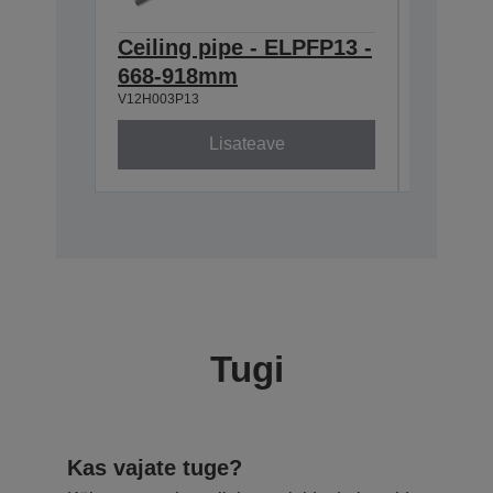
Ceiling pipe - ELPFP13 -
Ceilin
668-918mm
918-1
V12H003P13
V12H003P
Lisateave
Tugi
Kas vajate tuge?