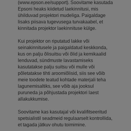
(www.epson.ee/support). Soovitame kasutada
Epsoni heaks kiidetud laekinnitusi, mis
ühilduvad projektori mudeliga. Paigaldage
lisaks piisava tugevusega turvakaabel, et
kinnitada projektor laekinnituse külge.
Kui projektor on riputatud lakke või
seinakinnitusele ja paigaldatud keskkonda,
kus on palju õlisuitsu või õlid ja kemikaalid
lenduvad, sündmuste lavastamiseks
kasutatakse palju suitsu või mulle või
põletatakse tihti aroomiõlisid, siis see võib
meie toodete teatud kohtade materjali teha
lagunemisaltiks, see võib aja jooksul
puruneda ja põhjustada projektori laest
allakukkumise.
Soovitame kas kasutajal või kvalifitseeritud
spetsialistil seadmeid regulaarselt kontrollida,
et tagada jätkuv ohutu toimimine.