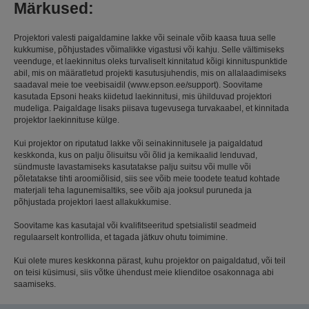
Märkused:
Projektori valesti paigaldamine lakke või seinale võib kaasa tuua selle
kukkumise, põhjustades võimalikke vigastusi või kahju. Selle vältimiseks
veenduge, et laekinnitus oleks turvaliselt kinnitatud kõigi kinnituspunktide
abil, mis on määratletud projekti kasutusjuhendis, mis on allalaadimiseks
saadaval meie toe veebisaidil (www.epson.ee/support). Soovitame
kasutada Epsoni heaks kiidetud laekinnitusi, mis ühilduvad projektori
mudeliga. Paigaldage lisaks piisava tugevusega turvakaabel, et kinnitada
projektor laekinnituse külge.
Kui projektor on riputatud lakke või seinakinnitusele ja paigaldatud
keskkonda, kus on palju õlisuitsu või õlid ja kemikaalid lenduvad,
sündmuste lavastamiseks kasutatakse palju suitsu või mulle või
põletatakse tihti aroomiõlisid, siis see võib meie toodete teatud kohtade
materjali teha lagunemisaltiks, see võib aja jooksul puruneda ja
põhjustada projektori laest allakukkumise.
Soovitame kas kasutajal või kvalifitseeritud spetsialistil seadmeid
regulaarselt kontrollida, et tagada jätkuv ohutu toimimine.
Kui olete mures keskkonna pärast, kuhu projektor on paigaldatud, või teil
on teisi küsimusi, siis võtke ühendust meie klienditoe osakonnaga abi
saamiseks.