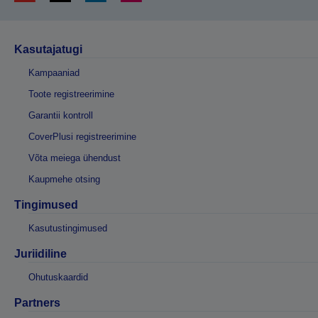
Kasutajatugi
Kampaaniad
Toote registreerimine
Garantii kontroll
CoverPlusi registreerimine
Võta meiega ühendust
Kaupmehe otsing
Tingimused
Kasutustingimused
Juriidiline
Ohutuskaardid
Partners