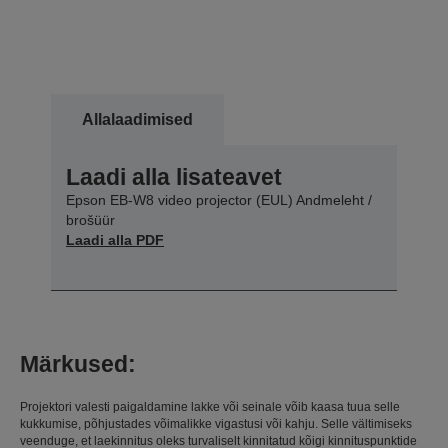
Allalaadimised
Laadi alla lisateavet
Epson EB-W8 video projector (EUL) Andmeleht /
brošüür
Laadi alla PDF
Märkused:
Projektori valesti paigaldamine lakke või seinale võib kaasa tuua selle
kukkumise, põhjustades võimalikke vigastusi või kahju. Selle vältimiseks
veenduge, et laekinnitus oleks turvaliselt kinnitatud kõigi kinnituspunktide