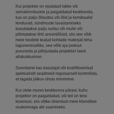
Kui projektor on riputatud lakke või
seinakinnitusele ja paigaldatud keskkonda,
kus on palju õlisuitsu või õlid ja kemikaalid
lenduvad, sündmuste lavastamiseks
kasutatakse palju suitsu või mulle või
põletatakse tihti aroomiõlisid, siis see võib
meie toodete teatud kohtade materjali teha
lagunemisaltiks, see võib aja jooksul
puruneda ja põhjustada projektori laest
allakukkumise.
Soovitame kas kasutajal või kvalifitseeritud
spetsialistil seadmeid regulaarselt kontrollida,
et tagada jätkuv ohutu toimimine.
Kui olete mures keskkonna pärast, kuhu
projektor on paigaldatud, või teil on teisi
küsimusi, siis võtke ühendust meie klienditoe
osakonnaga abi saamiseks.