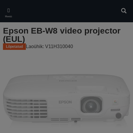
Skip
to
Otsin
main
Menüü
content
Epson EB-W8 video projector
(EUL)
Laoühik: V11H310040
Lõpetatud