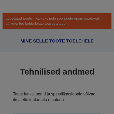
Lõpetatud toode - Kahjuks pole see toode enam saadaval.
Jätkuva toe kohta leiate teavet altpoolt.
MINE SELLE TOOTE TOELEHELE
Tehnilised andmed
Toote funktsioonid ja spetsifikatsioonid võivad
ilma ette teatamata muutuda