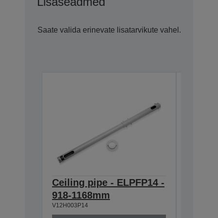
Lisaseadmed
Saate valida erinevate lisatarvikute vahel.
Ceiling pipe - ELPFP14 -
Ceilin
918-1168mm
668-9
V12H003P14
V12H003P