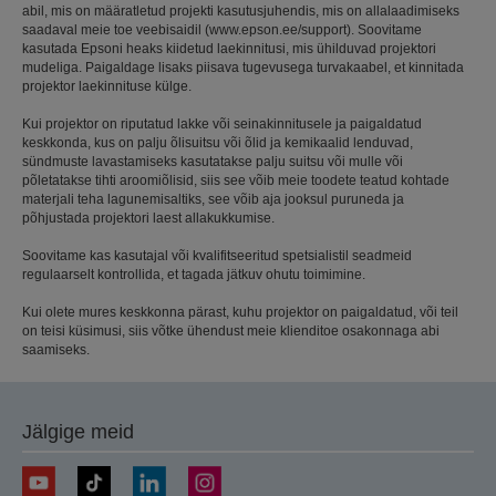
abil, mis on määratletud projekti kasutusjuhendis, mis on allalaadimiseks
saadaval meie toe veebisaidil (www.epson.ee/support). Soovitame
kasutada Epsoni heaks kiidetud laekinnitusi, mis ühilduvad projektori
mudeliga. Paigaldage lisaks piisava tugevusega turvakaabel, et kinnitada
projektor laekinnituse külge.
Kui projektor on riputatud lakke või seinakinnitusele ja paigaldatud
keskkonda, kus on palju õlisuitsu või õlid ja kemikaalid lenduvad,
sündmuste lavastamiseks kasutatakse palju suitsu või mulle või
põletatakse tihti aroomiõlisid, siis see võib meie toodete teatud kohtade
materjali teha lagunemisaltiks, see võib aja jooksul puruneda ja
põhjustada projektori laest allakukkumise.
Soovitame kas kasutajal või kvalifitseeritud spetsialistil seadmeid
regulaarselt kontrollida, et tagada jätkuv ohutu toimimine.
Kui olete mures keskkonna pärast, kuhu projektor on paigaldatud, või teil
on teisi küsimusi, siis võtke ühendust meie klienditoe osakonnaga abi
saamiseks.
Jälgige meid