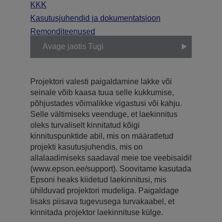
KKK
Kasutusjuhendid ja dokumentatsioon
Remonditeenused
Avage jaotis Tugi
Projektori valesti paigaldamine lakke või
seinale võib kaasa tuua selle kukkumise,
põhjustades võimalikke vigastusi või kahju.
Selle vältimiseks veenduge, et laekinnitus
oleks turvaliselt kinnitatud kõigi
kinnituspunktide abil, mis on määratletud
projekti kasutusjuhendis, mis on
allalaadimiseks saadaval meie toe veebisaidil
(www.epson.ee/support). Soovitame kasutada
Epsoni heaks kiidetud laekinnitusi, mis
ühilduvad projektori mudeliga. Paigaldage
lisaks piisava tugevusega turvakaabel, et
kinnitada projektor laekinnituse külge.