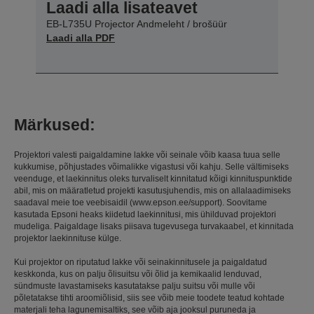
Laadi alla lisateavet
EB-L735U Projector Andmeleht / brošüür
Laadi alla PDF
Märkused:
Projektori valesti paigaldamine lakke või seinale võib kaasa tuua selle
kukkumise, põhjustades võimalikke vigastusi või kahju. Selle vältimiseks
veenduge, et laekinnitus oleks turvaliselt kinnitatud kõigi kinnituspunktide
abil, mis on määratletud projekti kasutusjuhendis, mis on allalaadimiseks
saadaval meie toe veebisaidil (www.epson.ee/support). Soovitame
kasutada Epsoni heaks kiidetud laekinnitusi, mis ühilduvad projektori
mudeliga. Paigaldage lisaks piisava tugevusega turvakaabel, et kinnitada
projektor laekinnituse külge.
Kui projektor on riputatud lakke või seinakinnitusele ja paigaldatud
keskkonda, kus on palju õlisuitsu või õlid ja kemikaalid lenduvad,
sündmuste lavastamiseks kasutatakse palju suitsu või mulle või
põletatakse tihti aroomiõlisid, siis see võib meie toodete teatud kohtade
materjali teha lagunemisaltiks, see võib aja jooksul puruneda ja