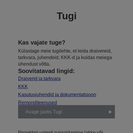
Tugi
Kas vajate tuge?
Külastage meie tugilehte, et leida draivereid,
tarkvara, juhendeid, KKK-d ja kuidas meiega
ühendust võtta.
Soovitatavad lingid:
Draiverid ja tarkvara
KKK
Kasutusjuhendid ja dokumentatsioon
Remonditeenused
Avage jaotis Tugi
Projektori valesti paigaldamine lakke või