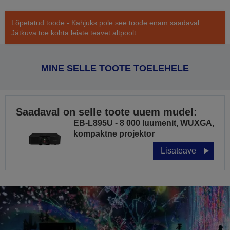
Lõpetatud toode - Kahjuks pole see toode enam saadaval.
Jätkuva toe kohta leiate teavet altpoolt.
MINE SELLE TOOTE TOELEHELE
Saadaval on selle toote uuem mudel:
EB-L895U - 8 000 luumenit, WUXGA,
kompaktne projektor
Lisateave