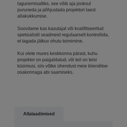
lagunemisaltiks, see võib aja jooksul
puruneda ja põhjustada projektori laest
allakukkumise.
Soovitame kas kasutajal või kvalifitseeritud
spetsialistil seadmeid regulaarselt kontrollida,
et tagada jätkuv ohutu toimimine.
Kui olete mures keskkonna pärast, kuhu
projektor on paigaldatud, või teil on teisi
küsimusi, siis võtke ühendust meie klienditoe
osakonnaga abi saamiseks.
Allalaadimised