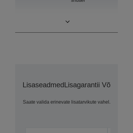
shutter
0,67 inch with C2
LCD Panel
Fine
Lisaseadmed
Lisagarantii Võimalus
Saate valida erinevate lisatarvikute vahel.