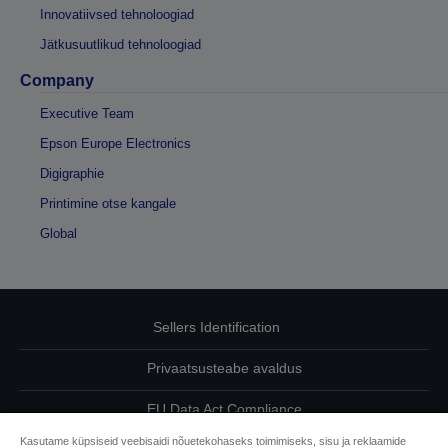
Innovatiivsed tehnoloogiad
Jätkusuutlikud tehnoloogiad
Company
Executive Team
Epson Europe Electronics
Digigraphie
Printimine otse kangale
Global
Sellers Identification
Privaatsusteabe avaldus
EU Data Act Compliance
Kasutame küpsiseid veebisaidi nõuetekohaseks toimimiseks, sisu ja reklaamide