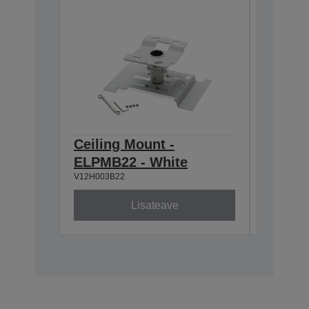
Ceiling Mount -
Ceilin
ELPMB22 - White
668-9
V12H003B22
V12H003P
Lisateave