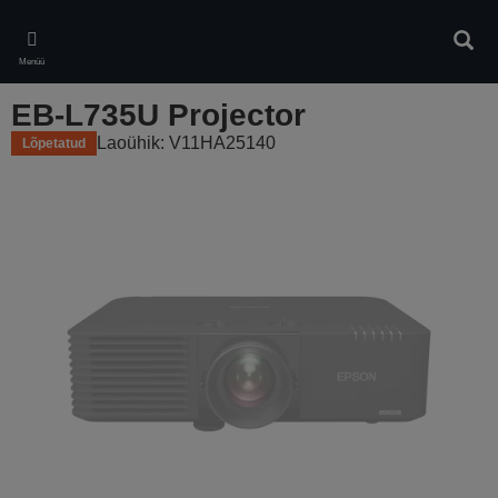
Skip
to
Otsin
main
Menüü
content
EB-L735U Projector
Laoühik: V11HA25140
Lõpetatud