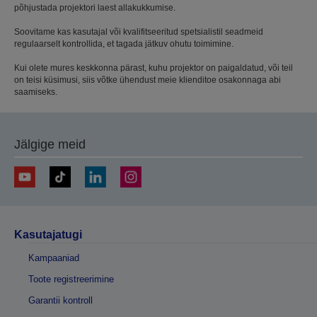
põhjustada projektori laest allakukkumise.
Soovitame kas kasutajal või kvalifitseeritud spetsialistil seadmeid
regulaarselt kontrollida, et tagada jätkuv ohutu toimimine.
Kui olete mures keskkonna pärast, kuhu projektor on paigaldatud, või teil
on teisi küsimusi, siis võtke ühendust meie klienditoe osakonnaga abi
saamiseks.
Jälgige meid
Kasutajatugi
Kampaaniad
Toote registreerimine
Garantii kontroll