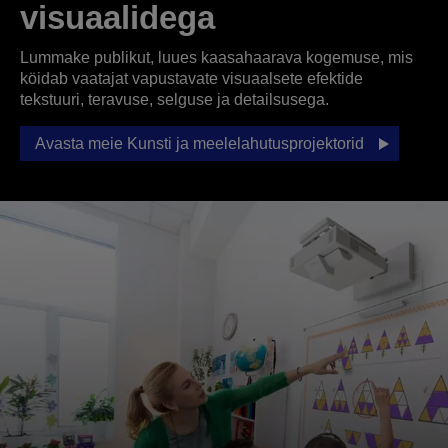
visuaalidega
Lummake publikut, luues kaasahaarava kogemuse, mis
köidab vaatajat vapustavate visuaalsete efektide
tekstuuri, teravuse, selguse ja detailsusega.
Avasta meie Kunsti ja meelelahutusprojektorid