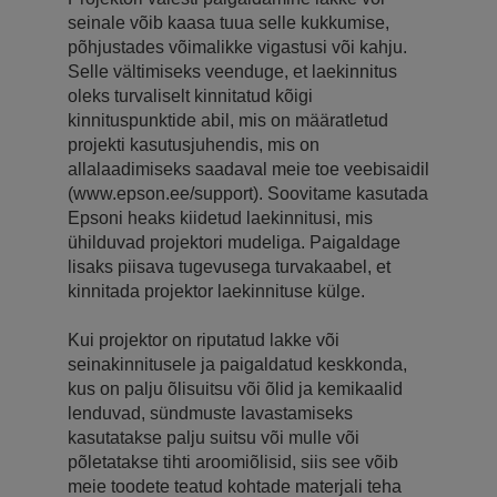
seinale võib kaasa tuua selle kukkumise,
põhjustades võimalikke vigastusi või kahju.
Selle vältimiseks veenduge, et laekinnitus
oleks turvaliselt kinnitatud kõigi
kinnituspunktide abil, mis on määratletud
projekti kasutusjuhendis, mis on
allalaadimiseks saadaval meie toe veebisaidil
(www.epson.ee/support). Soovitame kasutada
Epsoni heaks kiidetud laekinnitusi, mis
ühilduvad projektori mudeliga. Paigaldage
lisaks piisava tugevusega turvakaabel, et
kinnitada projektor laekinnituse külge.
Kui projektor on riputatud lakke või
seinakinnitusele ja paigaldatud keskkonda,
kus on palju õlisuitsu või õlid ja kemikaalid
lenduvad, sündmuste lavastamiseks
kasutatakse palju suitsu või mulle või
põletatakse tihti aroomiõlisid, siis see võib
meie toodete teatud kohtade materjali teha