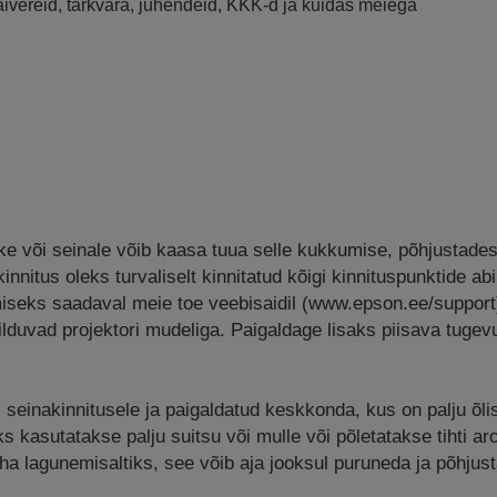
raivereid, tarkvara, juhendeid, KKK-d ja kuidas meiega
kke või seinale võib kaasa tuua selle kukkumise, põhjustades
innitus oleks turvaliselt kinnitatud kõigi kinnituspunktide abi
miseks saadaval meie toe veebisaidil (www.epson.ee/suppor
hilduvad projektori mudeliga. Paigaldage lisaks piisava tugev
i seinakinnitusele ja paigaldatud keskkonda, kus on palju õlis
kasutatakse palju suitsu või mulle või põletatakse tihti aro
eha lagunemisaltiks, see võib aja jooksul puruneda ja põhjust