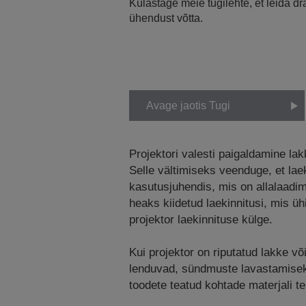
Külastage meie tugilehte, et leida d
ühendust võtta.
Avage jaotis Tugi
Projektori valesti paigaldamine la
Selle vältimiseks veenduge, et laek
kasutusjuhendis, mis on allalaadi
heaks kiidetud laekinnitusi, mis ü
projektor laekinnituse külge.
Kui projektor on riputatud lakke võ
lenduvad, sündmuste lavastamiseks 
toodete teatud kohtade materjali t