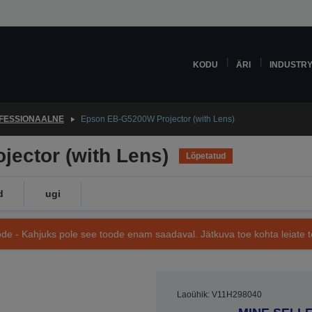
KODU
ÄRI
INDUSTR
FESSIONAALNE
Epson EB-G5200W Projector (with Lens)
ector (with Lens)
Lõpetatud
d
ugi
de - Kahjuks pole see toode enam saadaval. Jätkuva toe kohta leiate te
Laoühik: V11H298040