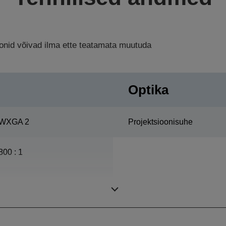
ioonid võivad ilma ette teatamata muutuda
Optika
WXGA 2
Projektsioonisuhe
800 : 1
275 Vatti, 3.000 tundi
Eluiga