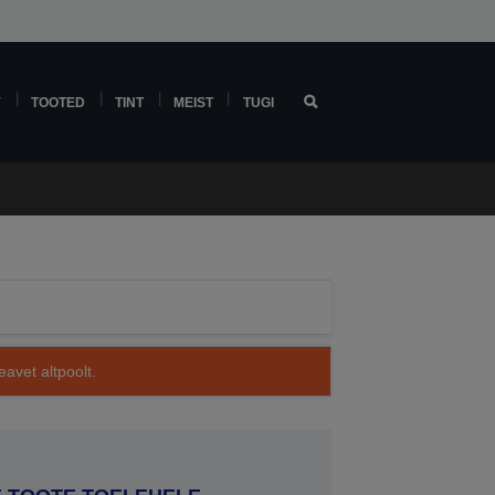
Y
TOOTED
TINT
MEIST
TUGI
avet altpoolt.