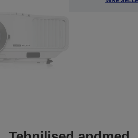
MINE SELL
Tehnilised andmed