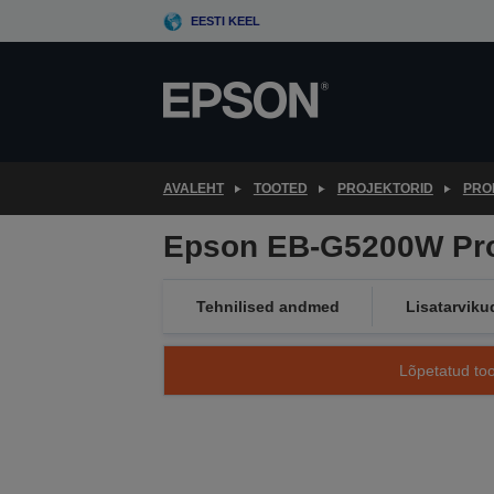
Skip
EESTI KEEL
to
main
content
AVALEHT
TOOTED
PROJEKTORID
PRO
Epson EB-G5200W Proj
Tehnilised andmed
Lisatarviku
Lõpetatud too