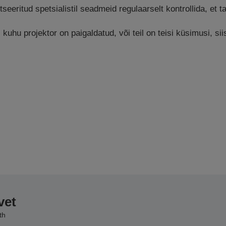
tseeritud spetsialistil seadmeid regulaarselt kontrollida, et 
uhu projektor on paigaldatud, või teil on teisi küsimusi, si
vet
th