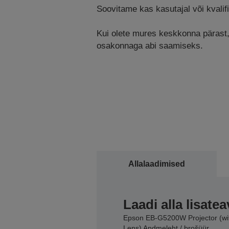
Soovitame kas kasutajal või kvalifi
Kui olete mures keskkonna pärast, k
osakonnaga abi saamiseks.
Allalaadimised
Laadi alla lisatea
Epson EB-G5200W Projector (wi
Lens) Andmeleht / brošüür