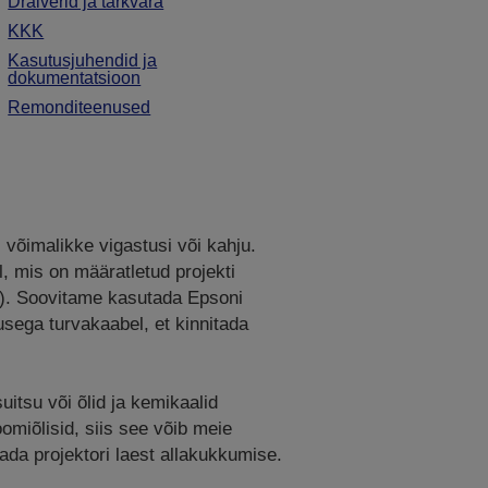
Draiverid ja tarkvara
KKK
Kasutusjuhendid ja
dokumentatsioon
Remonditeenused
 võimalikke vigastusi või kahju.
l, mis on määratletud projekti
t). Soovitame kasutada Epsoni
usega turvakaabel, et kinnitada
uitsu või õlid ja kemikaalid
omiõlisid, siis see võib meie
ada projektori laest allakukkumise.