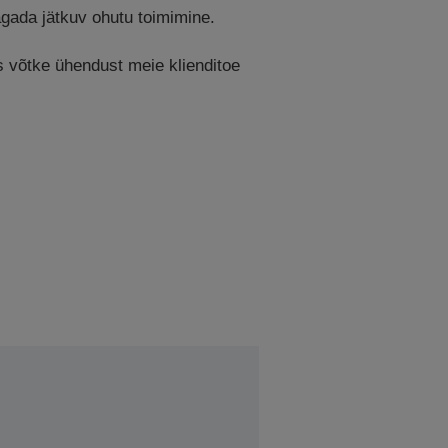
tagada jätkuv ohutu toimimine.
is võtke ühendust meie klienditoe