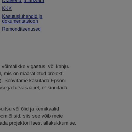
Draiverid ja tarkvara
KKK
Kasutusjuhendid ja
dokumentatsioon
Remonditeenused
 võimalikke vigastusi või kahju.
l, mis on määratletud projekti
t). Soovitame kasutada Epsoni
usega turvakaabel, et kinnitada
uitsu või õlid ja kemikaalid
omiõlisid, siis see võib meie
ada projektori laest allakukkumise.