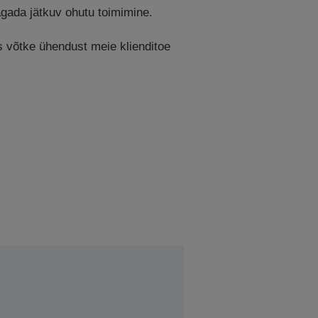
tagada jätkuv ohutu toimimine.
is võtke ühendust meie klienditoe