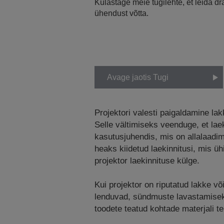
Külastage meie tugilehte, et leida d
ühendust võtta.
Avage jaotis Tugi
Projektori valesti paigaldamine la
Selle vältimiseks veenduge, et laek
kasutusjuhendis, mis on allalaadi
heaks kiidetud laekinnitusi, mis ü
projektor laekinnituse külge.
Kui projektor on riputatud lakke võ
lenduvad, sündmuste lavastamiseks 
toodete teatud kohtade materjali t