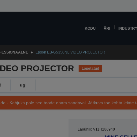
KODU
ÄRI
INDUSTR
FESSIONAALNE
Epson EB-G5350NL VIDEO PROJECTOR
VIDEO PROJECTOR
Lõpetatud
d
ugi
de - Kahjuks pole see toode enam saadaval. Jätkuva toe kohta leiate te
Laoühik: V11H286940