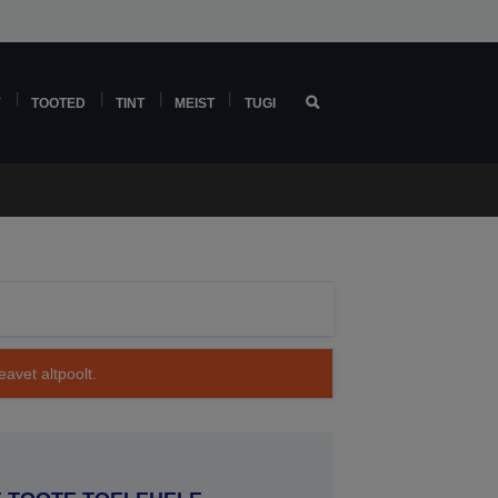
Y
TOOTED
TINT
MEIST
TUGI
avet altpoolt.