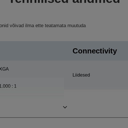
ioonid võivad ilma ette teatamata muutuda
Connectivity
XGA
Liidesed
1.000 : 1
275 Vatti, 3.000 tundi
Eluiga