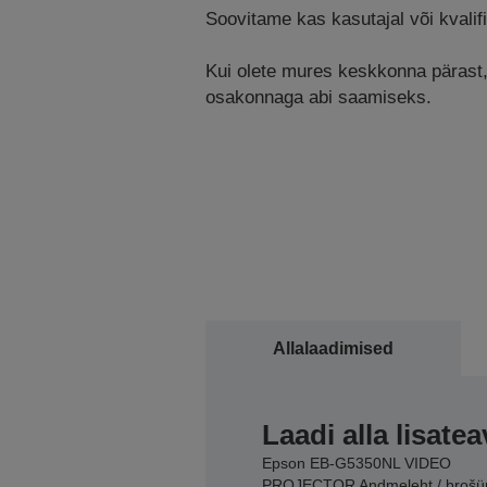
Soovitame kas kasutajal või kvalifi
Kui olete mures keskkonna pärast, k
osakonnaga abi saamiseks.
Allalaadimised
Laadi alla lisatea
Epson EB-G5350NL VIDEO
PROJECTOR Andmeleht / brošü