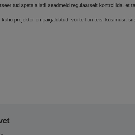
tseeritud spetsialistil seadmeid regulaarselt kontrollida, et 
uhu projektor on paigaldatud, või teil on teisi küsimusi, si
vet
ür