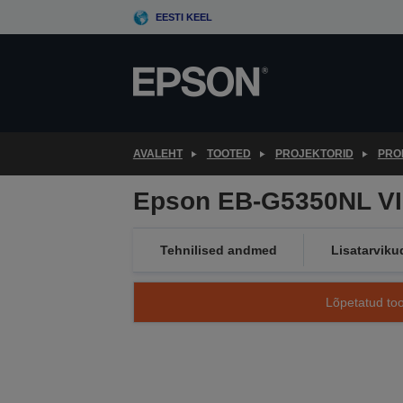
Skip
EESTI KEEL
to
main
content
AVALEHT
TOOTED
PROJEKTORID
PRO
Epson EB-G5350NL 
Tehnilised andmed
Lisatarviku
Lõpetatud too