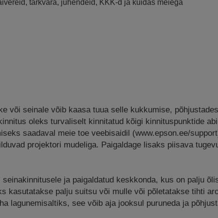
raivereid, tarkvara, juhendeid, KKK-d ja kuidas meiega
kke või seinale võib kaasa tuua selle kukkumise, põhjustades
innitus oleks turvaliselt kinnitatud kõigi kinnituspunktide abi
miseks saadaval meie toe veebisaidil (www.epson.ee/suppor
hilduvad projektori mudeliga. Paigaldage lisaks piisava tugev
i seinakinnitusele ja paigaldatud keskkonda, kus on palju õlis
kasutatakse palju suitsu või mulle või põletatakse tihti aro
eha lagunemisaltiks, see võib aja jooksul puruneda ja põhjust