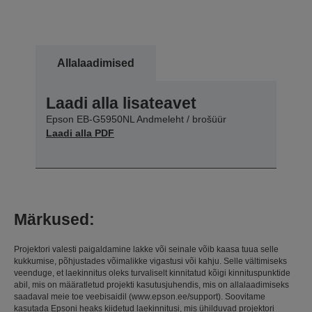
Allalaadimised
Laadi alla lisateavet
Epson EB-G5950NL Andmeleht / brošüür
Laadi alla PDF
Märkused:
Projektori valesti paigaldamine lakke või seinale võib kaasa tuua selle
kukkumise, põhjustades võimalikke vigastusi või kahju. Selle vältimiseks
veenduge, et laekinnitus oleks turvaliselt kinnitatud kõigi kinnituspunktide
abil, mis on määratletud projekti kasutusjuhendis, mis on allalaadimiseks
saadaval meie toe veebisaidil (www.epson.ee/support). Soovitame
kasutada Epsoni heaks kiidetud laekinnitusi, mis ühilduvad projektori