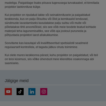
mudeliga. Paigaldage lisaks piisava tugevusega turvakaabel, et kinnitada
projektor laekinnituse külge.
Kui projektor on riputatud lakke või seinakinnitusele ja paigaldatud
keskkonda, kus on palju õlisuitsu või õlid ja kemikaalid lenduvad,
sündmuste lavastamiseks kasutatakse palju suitsu või mulle või
põletatakse tihti aroomiõlisid, siis see võib meie toodete teatud kohtade
materjali teha lagunemisaltiks, see võib aja jooksul puruneda ja
põhjustada projektori laest allakukkumise.
Soovitame kas kasutajal või kvalifitseeritud spetsialistil seadmeid
regulaarselt kontrollida, et tagada jätkuv ohutu toimimine.
Kui olete mures keskkonna pärast, kuhu projektor on paigaldatud, või teil
on teisi küsimusi, siis võtke ühendust meie klienditoe osakonnaga abi
saamiseks.
Jälgige meid