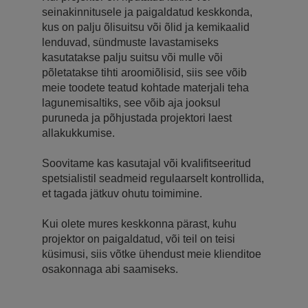
seinakinnitusele ja paigaldatud keskkonda,
kus on palju õlisuitsu või õlid ja kemikaalid
lenduvad, sündmuste lavastamiseks
kasutatakse palju suitsu või mulle või
põletatakse tihti aroomiõlisid, siis see võib
meie toodete teatud kohtade materjali teha
lagunemisaltiks, see võib aja jooksul
puruneda ja põhjustada projektori laest
allakukkumise.
Soovitame kas kasutajal või kvalifitseeritud
spetsialistil seadmeid regulaarselt kontrollida,
et tagada jätkuv ohutu toimimine.
Kui olete mures keskkonna pärast, kuhu
projektor on paigaldatud, või teil on teisi
küsimusi, siis võtke ühendust meie klienditoe
osakonnaga abi saamiseks.