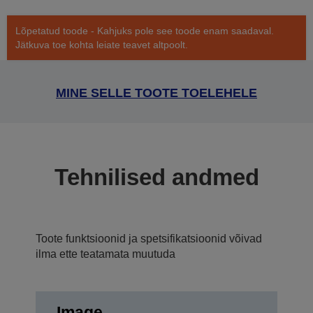
Lõpetatud toode - Kahjuks pole see toode enam saadaval.
Jätkuva toe kohta leiate teavet altpoolt.
MINE SELLE TOOTE TOELEHELE
Tehnilised andmed
Toote funktsioonid ja spetsifikatsioonid võivad
ilma ette teatamata muutuda
Image