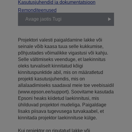
Kasutusjuhendid ja dokumentatsioon
Remonditeenused
Avage jaotis Tugi
Projektori valesti paigaldamine lakke või
seinale võib kaasa tuua selle kukkumise,
põhjustades võimalikke vigastusi või kahju.
Selle vältimiseks veenduge, et laekinnitus
oleks turvaliselt kinnitatud kõigi
kinnituspunktide abil, mis on määratletud
projekti kasutusjuhendis, mis on
allalaadimiseks saadaval meie toe veebisaidil
(www.epson.ee/support). Soovitame kasutada
Epsoni heaks kiidetud laekinnitusi, mis
ühilduvad projektori mudeliga. Paigaldage
lisaks piisava tugevusega turvakaabel, et
kinnitada projektor laekinnituse külge.
Kui projektor on riputatud lakke või