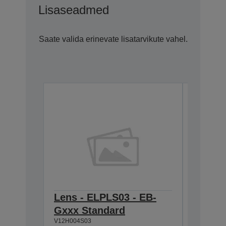
Lisaseadmed
Saate valida erinevate lisatarvikute vahel.
Lens - ELPLS03 - EB-
Lens -
Gxxx Standard
Gxxx 
V12H004S03
V12H004R