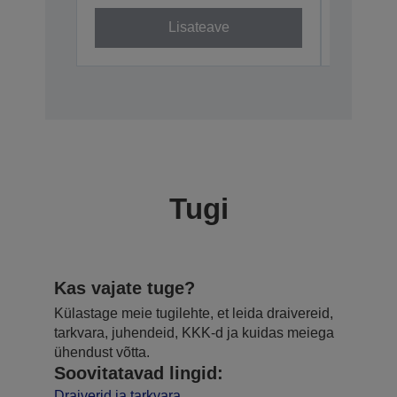
Lisateave
Tugi
Kas vajate tuge?
Külastage meie tugilehte, et leida draivereid,
tarkvara, juhendeid, KKK-d ja kuidas meiega
ühendust võtta.
Soovitatavad lingid:
Draiverid ja tarkvara