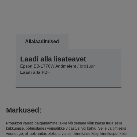
Allalaadimised
Laadi alla lisateavet
Epson EB-1770W Andmeleht / brošüür
Laadi alla PDF
Märkused:
Projektori valesti paigaldamine lakke või seinale võib kaasa tuua selle
kukkumise, põhjustades võimalikke vigastusi või kahju. Selle vältimiseks
veenduge, et laekinnitus oleks turvaliselt kinnitatud kõigi kinnituspunktide