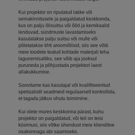
Kui projektor on riputatud lakke või
seinakinnitusele ja paigaldatud keskkonda,
kus on palju õlisuitsu või õlid ja kemikaalid
lenduvad, sündmuste lavastamiseks
kasutatakse palju suitsu või mulle või
põletatakse tihti aroomiõlisid, siis see võib
meie toodete teatud kohtade materjali teha
lagunemisaltiks, see võib aja jooksul
puruneda ja põhjustada projektori laest
allakukkumise.
Soovitame kas kasutajal või kvalifitseeritud
spetsialistil seadmeid regulaarselt kontrollida,
et tagada jätkuv ohutu toimimine.
Kui olete mures keskkonna pärast, kuhu
projektor on paigaldatud, või teil on teisi
küsimusi, siis võtke ühendust meie klienditoe
osakonnaga abi saamiseks.