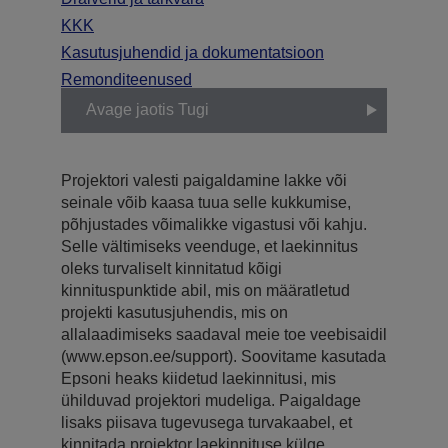
KKK
Kasutusjuhendid ja dokumentatsioon
Remonditeenused
Avage jaotis Tugi
Projektori valesti paigaldamine lakke või
seinale võib kaasa tuua selle kukkumise,
põhjustades võimalikke vigastusi või kahju.
Selle vältimiseks veenduge, et laekinnitus
oleks turvaliselt kinnitatud kõigi
kinnituspunktide abil, mis on määratletud
projekti kasutusjuhendis, mis on
allalaadimiseks saadaval meie toe veebisaidil
(www.epson.ee/support). Soovitame kasutada
Epsoni heaks kiidetud laekinnitusi, mis
ühilduvad projektori mudeliga. Paigaldage
lisaks piisava tugevusega turvakaabel, et
kinnitada projektor laekinnituse külge.