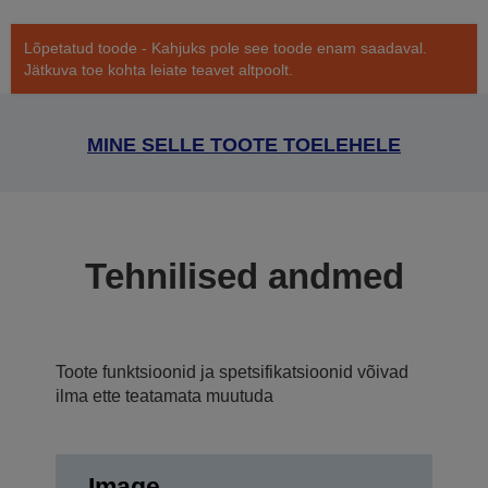
Lõpetatud toode - Kahjuks pole see toode enam saadaval.
Jätkuva toe kohta leiate teavet altpoolt.
MINE SELLE TOOTE TOELEHELE
Tehnilised andmed
Toote funktsioonid ja spetsifikatsioonid võivad
ilma ette teatamata muutuda
Image