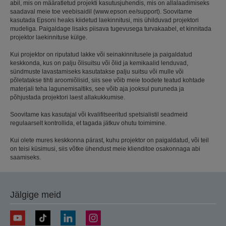
abil, mis on määratletud projekti kasutusjuhendis, mis on allalaadimiseks
saadaval meie toe veebisaidil (www.epson.ee/support). Soovitame
kasutada Epsoni heaks kiidetud laekinnitusi, mis ühilduvad projektori
mudeliga. Paigaldage lisaks piisava tugevusega turvakaabel, et kinnitada
projektor laekinnituse külge.
Kui projektor on riputatud lakke või seinakinnitusele ja paigaldatud
keskkonda, kus on palju õlisuitsu või õlid ja kemikaalid lenduvad,
sündmuste lavastamiseks kasutatakse palju suitsu või mulle või
põletatakse tihti aroomiõlisid, siis see võib meie toodete teatud kohtade
materjali teha lagunemisaltiks, see võib aja jooksul puruneda ja
põhjustada projektori laest allakukkumise.
Soovitame kas kasutajal või kvalifitseeritud spetsialistil seadmeid
regulaarselt kontrollida, et tagada jätkuv ohutu toimimine.
Kui olete mures keskkonna pärast, kuhu projektor on paigaldatud, või teil
on teisi küsimusi, siis võtke ühendust meie klienditoe osakonnaga abi
saamiseks.
Jälgige meid