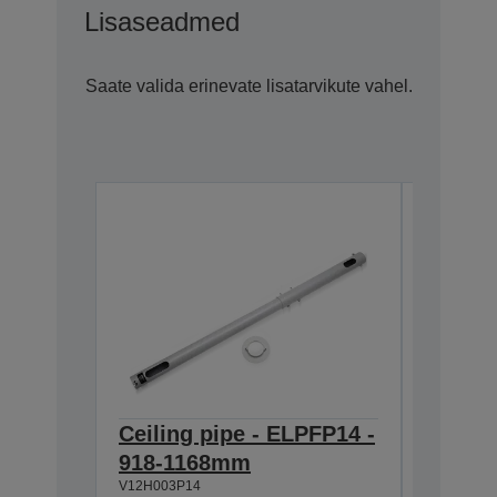
Lisaseadmed
Saate valida erinevate lisatarvikute vahel.
Ceiling pipe - ELPFP14 -
Ceilin
918-1168mm
668-9
V12H003P14
V12H003P