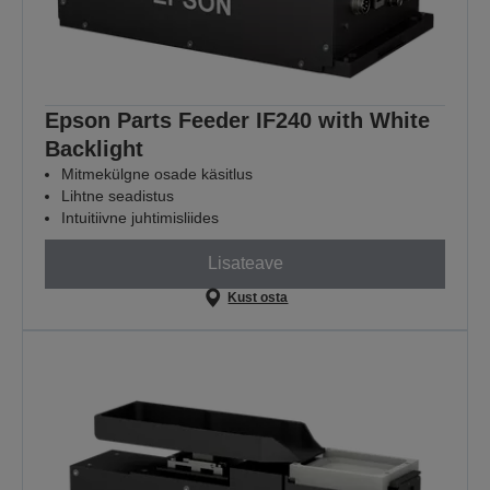
Epson Parts Feeder IF240 with White
Backlight
Mitmekülgne osade käsitlus
Lihtne seadistus
Intuitiivne juhtimisliides
Lisateave
Kust osta