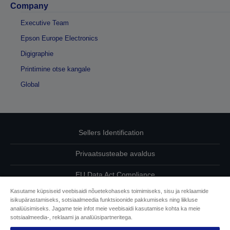
Company
Executive Team
Epson Europe Electronics
Digigraphie
Printimine otse kangale
Global
Sellers Identification
Privaatsusteabe avaldus
EU Data Act Compliance
Kasutame küpsiseid veebisaidi nõuetekohaseks toimimiseks, sisu ja reklaamide
Võtke meiega oma andmete osas ühendust
isikupärastamiseks, sotsiaalmeedia funktsioonide pakkumiseks ning liikluse
analüüsimiseks. Jagame teie infot meie veebisaidi kasutamise kohta ka meie
Cookie Information
sotsiaalmeedia-, reklaami ja analüüsipartneritega.