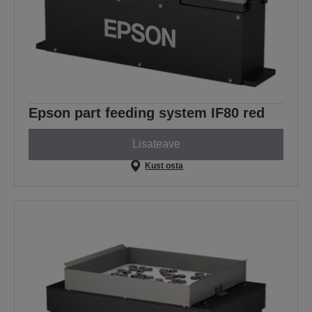
Epson part feeding system IF80 red
Lisateave
Kust osta