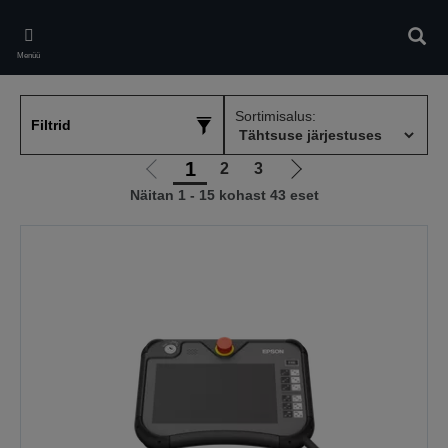
Skip
to
Otsin
main
Menüü
content
Sortimisalus:
Filtrid
1
2
3
Liigu
Liigu
Näitan 1 - 15 kohast 43 eset
eelmisele
järgmisele
lehele
lehele