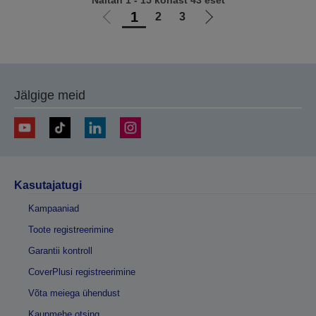
Näitan 1 - 15 kohast 43 eset
1
2
3
Liigu
Liigu
eelmisele
järgmisele
lehele
lehele
Jälgige meid
Kasutajatugi
Kampaaniad
Toote registreerimine
Garantii kontroll
CoverPlusi registreerimine
Võta meiega ühendust
Kaupmehe otsing