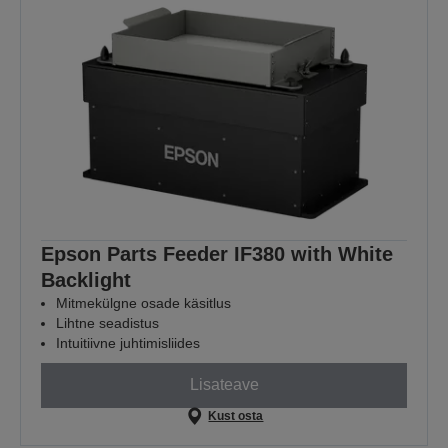
Epson Parts Feeder IF380 with White
Backlight
Mitmekülgne osade käsitlus
Lihtne seadistus
Intuitiivne juhtimisliides
Lisateave
Kust osta