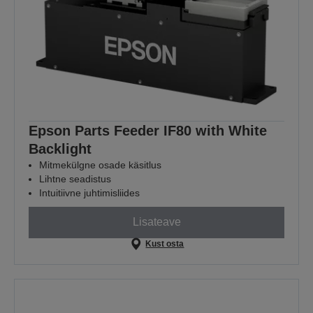
Epson Parts Feeder IF80 with White
Backlight
Mitmekülgne osade käsitlus
Lihtne seadistus
Intuitiivne juhtimisliides
Lisateave
Kust osta