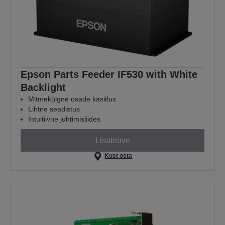
Epson Parts Feeder IF530 with White
Backlight
Mitmekülgne osade käsitlus
Lihtne seadistus
Intuitiivne juhtimisliides
Lisateave
Kust osta