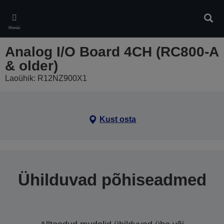
Skip
to
Otsin
main
Menüü
content
Analog I/O Board 4CH (RC800-A
& older)
Laoühik: R12NZ900X1
Kust osta
Ühilduvad põhiseadmed