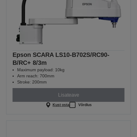
Epson SCARA LS10-B702S/RC90-
B/RC+ 8/3m
Maximum payload: 10kg
Arm reach: 700mm
Stroke: 200mm
Lisateave
Kust osta
Võrdlus