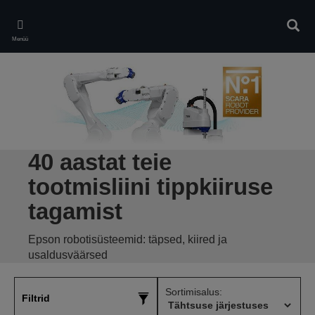
Skip
to
Otsin
main
Menüü
content
40 aastat teie
tootmisliini tippkiiruse
tagamist
Epson robotisüsteemid: täpsed, kiired ja
usaldusväärsed
Sortimisalus:
Filtrid