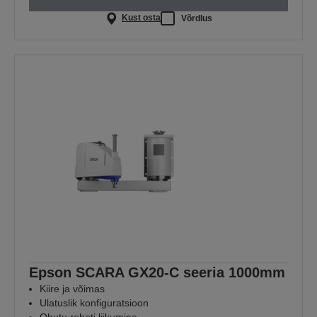
Kust osta
Võrdlus
Epson SCARA GX20-C seeria 1000mm
Kiire ja võimas
Ulatuslik konfiguratsioon
Ohutu roboti liikumine