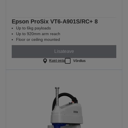
Epson ProSix VT6-A901S/RC+ 8
Up to 6kg payloads
Up to 920mm arm reach
Floor or ceiling mounted
Lisateave
Kust osta
Võrdlus