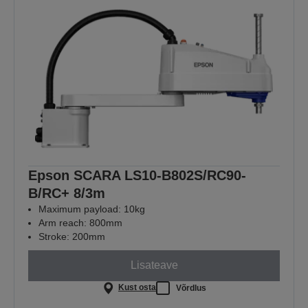
Epson SCARA LS10-B802S/RC90-
B/RC+ 8/3m
Maximum payload: 10kg
Arm reach: 800mm
Stroke: 200mm
Lisateave
Kust osta
Võrdlus