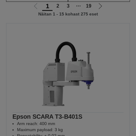
1
2
3
⋯
19
Liigu
Liigu
Näitan 1 - 15 kohast 275 eset
eelmisele
järgmisele
lehele
lehele
Epson SCARA T3-B401S
Arm reach: 400 mm
Maximum payload: 3 kg
Repeatability: ± 0.02 mm