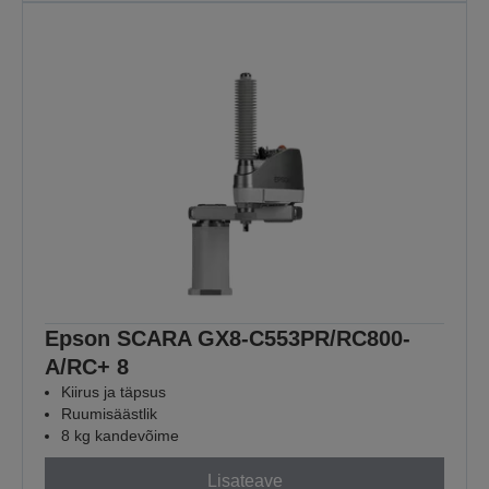
Epson SCARA GX8-C553PR/RC800-
A/RC+ 8
Kiirus ja täpsus
Ruumisäästlik
8 kg kandevõime
Lisateave