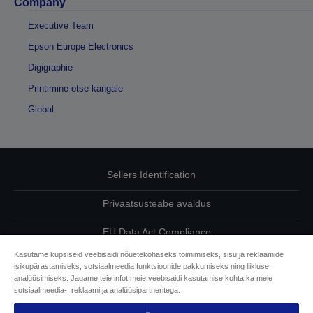
Company
Executive Team
Epson Europe Electronics
Digigraphie
Printimine otse kangale
Global
Sellers Identification
Privaatsusteabe avaldus
EU Data Act Compliance
Kasutame küpsiseid veebisaidi nõuetekohaseks toimimiseks, sisu ja reklaamide
Võtke meiega oma andmete osas ühendust
isikupärastamiseks, sotsiaalmeedia funktsioonide pakkumiseks ning liikluse
analüüsimiseks. Jagame teie infot meie veebisaidi kasutamise kohta ka meie
Cookie Information
sotsiaalmeedia-, reklaami ja analüüsipartneritega.