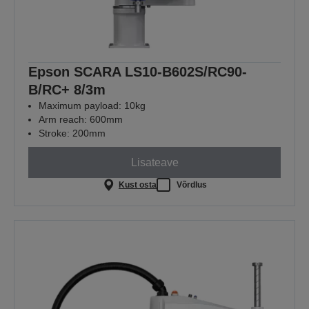
Epson SCARA LS10-B602S/RC90-
B/RC+ 8/3m
Maximum payload: 10kg
Arm reach: 600mm
Stroke: 200mm
Lisateave
Kust osta
Võrdlus