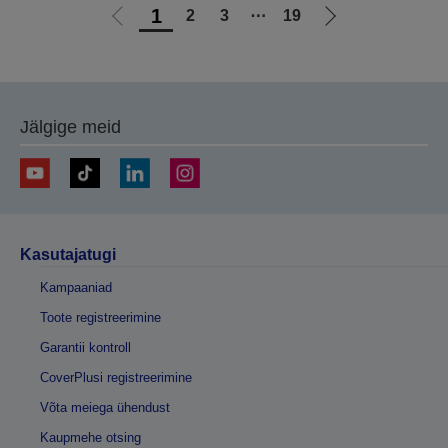
1
2
3
⋯
19
Liigu
Liigu
eelmisele
järgmisele
lehele
lehele
Jälgige meid
Kasutajatugi
Kampaaniad
Toote registreerimine
Garantii kontroll
CoverPlusi registreerimine
Võta meiega ühendust
Kaupmehe otsing