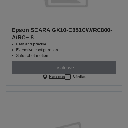
Epson SCARA GX10-C851CW/RC800-
A/RC+ 8
Fast and precise
Extensive configuration
Safe robot motion
Lisateave
Kust osta
Võrdlus