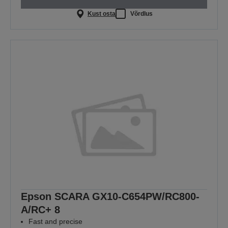
Kust osta
Võrdlus
Epson SCARA GX10-C654PW/RC800-
A/RC+ 8
Fast and precise