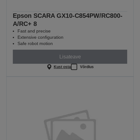
Epson SCARA GX10-C854PW/RC800-
A/RC+ 8
Fast and precise
Extensive configuration
Safe robot motion
Lisateave
Kust osta
Võrdlus