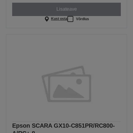
Lisateave
Kust osta
Võrdlus
Epson SCARA GX10-C851PR/RC800-