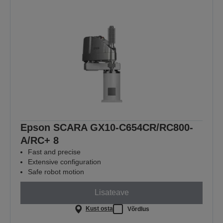
Epson SCARA GX10-C654CR/RC800-
A/RC+ 8
Fast and precise
Extensive configuration
Safe robot motion
Lisateave
Kust osta
Võrdlus