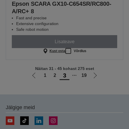
Epson SCARA GX10-C654SR/RC800-
A/RC+ 8
Fast and precise
Extensive configuration
Safe robot motion
Lisateave
Kust osta
Võrdlus
Näitan 31 - 45 kohast 275 eset
3
1
2
⋯
19
Liigu
Liigu
eelmisele
järgmisele
lehele
lehele
Jälgige meid