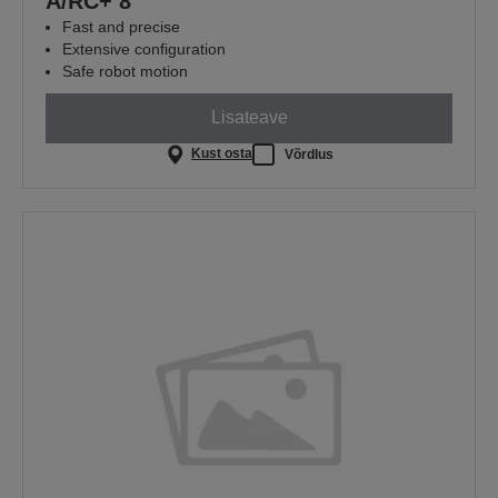
A/RC+ 8
Fast and precise
Extensive configuration
Safe robot motion
Lisateave
Kust osta
Võrdlus