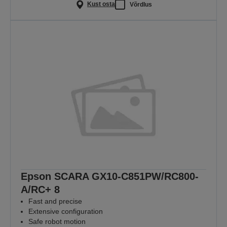
Kust osta
Võrdlus
Epson SCARA GX10-C851PW/RC800-
A/RC+ 8
Fast and precise
Extensive configuration
Safe robot motion