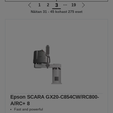
3
1
2
⋯
19
Liigu
Liigu
Näitan 31 - 45 kohast 275 eset
eelmisele
järgmisele
lehele
lehele
Epson SCARA GX20-C854CW/RC800-
A/RC+ 8
Fast and powerful