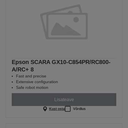
Epson SCARA GX10-C854PR/RC800-
A/RC+ 8
Fast and precise
Extensive configuration
Safe robot motion
Lisateave
Kust osta
Võrdlus