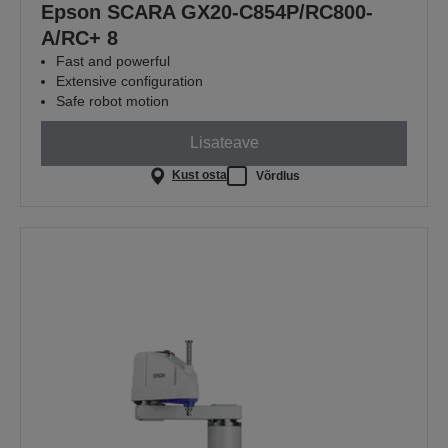
Epson SCARA GX20-C854P/RC800-
A/RC+ 8
Fast and powerful
Extensive configuration
Safe robot motion
Lisateave
Kust osta
Võrdlus