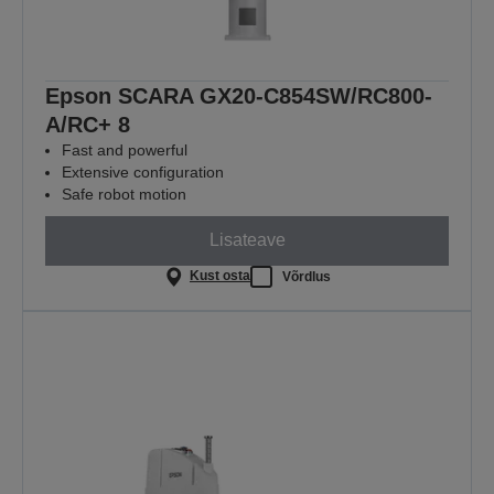
Epson SCARA GX20-C854SW/RC800-
A/RC+ 8
Fast and powerful
Extensive configuration
Safe robot motion
Lisateave
Kust osta
Võrdlus