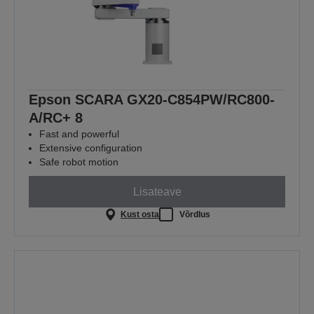
Epson SCARA GX20-C854PW/RC800-
A/RC+ 8
Fast and powerful
Extensive configuration
Safe robot motion
Lisateave
Kust osta
Võrdlus