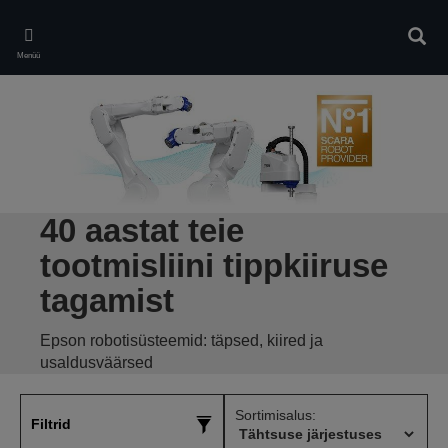
Skip
to
Otsin
main
Menüü
content
40 aastat teie
tootmisliini tippkiiruse
tagamist
Epson robotisüsteemid: täpsed, kiired ja
usaldusväärsed
Sortimisalus:
Filtrid