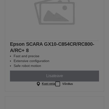
Epson SCARA GX10-C854CR/RC800-
A/RC+ 8
Fast and precise
Extensive configuration
Safe robot motion
Lisateave
Kust osta
Võrdlus