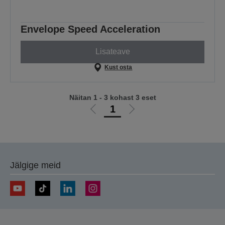
Envelope Speed Acceleration
Lisateave
Kust osta
Näitan 1 - 3 kohast 3 eset
1
Liigu
Liigu
eelmisele
järgmisele
lehele
lehele
Jälgige meid