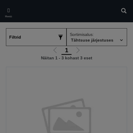
Skip
to
Otsin
main
Menüü
content
Sortimisalus:
Filtrid
1
Liigu
Liigu
Näitan 1 - 3 kohast 3 eset
eelmisele
järgmisele
lehele
lehele