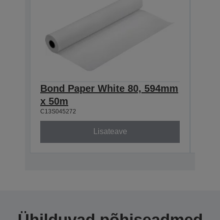
Bond Paper White 80, 594mm
Bon
x 50m
x 5
C13S045272
C13S0
Lisateave
Ühilduvad põhiseadmed