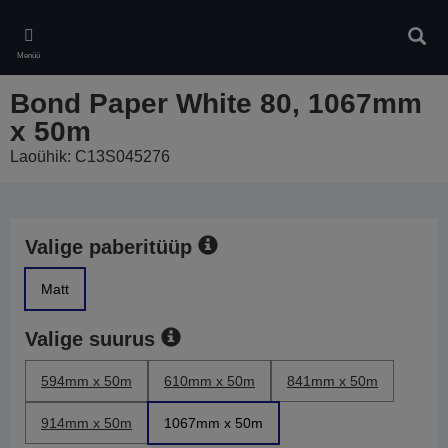
Skip
to
Otsin
main
Menüü
content
Bond Paper White 80, 1067mm
x 50m
Laoühik: C13S045276
Valige paberitüüp
Matt
Valige suurus
594mm x 50m
610mm x 50m
841mm x 50m
914mm x 50m
1067mm x 50m