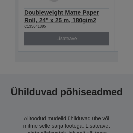
Doubleweight Matte Paper
Dou
Roll, 24" x 25 m, 180g/m2
Roll
C13S041385
C13S0
Lisateave
Ühilduvad põhiseadmed
Alltoodud mudelid ühilduvad ühe või
mitme selle sarja tootega. Lisateavet