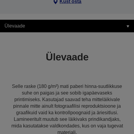
Kust osta
Ülevaade
Ülevaade
Selle raske (180 g/m²) mati paberi hinna-suutlikkuse
suhe on paigas ja see sobib igapäevaseks
printimiseks. Kasutajad saavad teha mitteläikivale
pinnale mitte ainult fotograafilisi reproduktsioone ja
graafikuid vaid ka kontrollpoognaid ja äriesitlusi.
Lamineeritult muutub see läikivaks prindikandjaks,
mida kasutatakse valdkondades, kus on vaja tugevat
materjali.