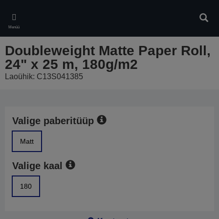
Skip
to
Otsin
main
Menüü
content
Doubleweight Matte Paper Roll,
24" x 25 m, 180g/m2
Laoühik: C13S041385
Valige paberitüüp
Matt
Valige kaal
180