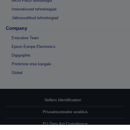
Micro Piezo tehnoloogia
Innovatiivsed tehnoloogiad
Jätkusuutlikud tehnoloogiad
Company
Executive Team
Epson Europe Electronics
Digigraphie
Printimine otse kangale
Global
Sellers Identification
Privaatsusteabe avaldus
EU Data Act Compliance