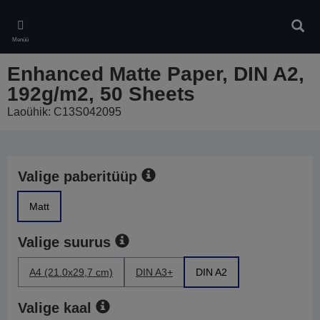
Skip
to
Otsin
main
Menüü
content
Enhanced Matte Paper, DIN A2,
192g/m2, 50 Sheets
Laoühik: C13S042095
Valige paberitüüp
Matt
Valige suurus
A4 (21.0x29,7 cm)
DIN A3+
DIN A2
Valige kaal