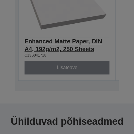
Enhanced Matte Paper, DIN
Enh
A4, 192g/m2, 250 Sheets
A3+
C13S041718
C13S0
Lisateave
Ühilduvad põhiseadmed