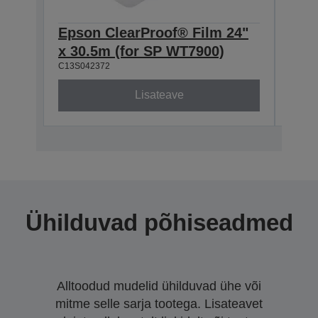
Epson ClearProof® Film 24"
Crys
x 30.5m (for SP WT7900)
17"
C13S042372
C13S0
Lisateave
Ühilduvad põhiseadmed
Alltoodud mudelid ühilduvad ühe või
mitme selle sarja tootega. Lisateavet