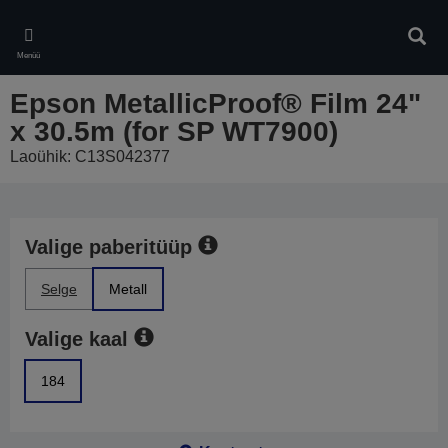
Skip
to
Otsin
main
Menüü
content
Epson MetallicProof® Film 24"
x 30.5m (for SP WT7900)
Laoühik: C13S042377
Valige paberitüüp
Selge
Metall
Valige kaal
184