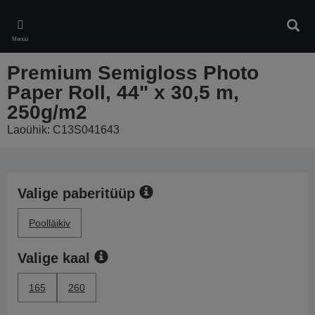
Skip
to
Otsin
main
Menüü
content
Premium Semigloss Photo
Paper Roll, 44" x 30,5 m,
250g/m2
Laoühik: C13S041643
Valige paberitüüp
Poolläikiv
Valige kaal
165
260