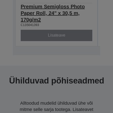
Premium Semigloss Photo
Pre
Paper Roll, 24" x 30,5 m,
Pape
170g/m2
170
C13S041393
C13S0
Lisateave
Ühilduvad põhiseadmed
Alltoodud mudelid ühilduvad ühe või
mitme selle sarja tootega. Lisateavet