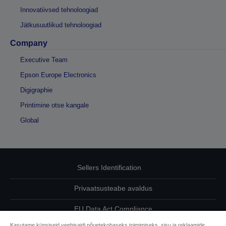
Innovatiivsed tehnoloogiad
Jätkusuutlikud tehnoloogiad
Company
Executive Team
Epson Europe Electronics
Digigraphie
Printimine otse kangale
Global
Sellers Identification
Privaatsusteabe avaldus
EU Data Act Compliance
Kasutame küpsiseid veebisaidi nõuetekohaseks toimimiseks, sisu ja reklaamide