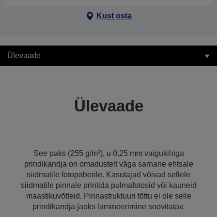
Kust osta
Ülevaade
Ülevaade
See paks (255 g/m²), u 0,25 mm vaigukihiga
prindikandja on omadustelt väga sarnane ehtsale
siidmatile fotopaberile. Kasutajad võivad sellele
siidmatile pinnale printida pulmafotosid või kauneid
maastikuvõtteid. Pinnastruktuuri tõttu ei ole selle
prindikandja jaoks lamineerimine soovitatav.