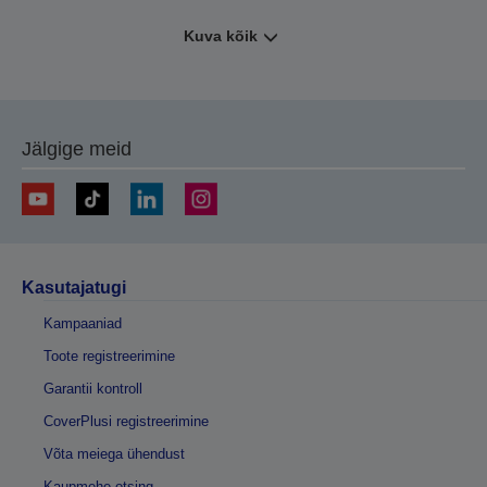
Kuva kõik
Jälgige meid
Kasutajatugi
Kampaaniad
Toote registreerimine
Garantii kontroll
CoverPlusi registreerimine
Võta meiega ühendust
Kaupmehe otsing