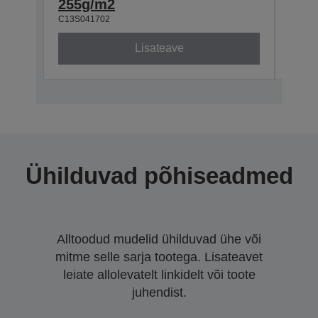
255g/m2
255
C13S041702
C13S0
Lisateave
Ühilduvad põhiseadmed
Alltoodud mudelid ühilduvad ühe või
mitme selle sarja tootega. Lisateavet
leiate allolevatelt linkidelt või toote
juhendist.