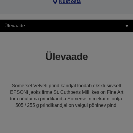
Kust osta
Ülevaade
Ülevaade
Somerset Velveti prindikandjat toodab eksklusiivselt
EPSONi jaoks firma St. Cuthberts Mill, kes on Fine Art
turu nõutuima prindikandja Somerset nimekaim tootja.
505 / 255 g prindikandjal on vaigul põhinev pind.