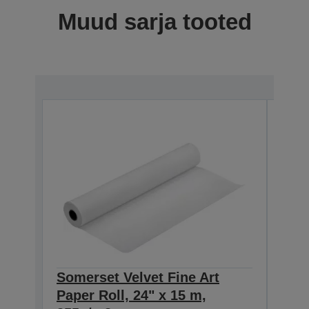
Muud sarja tooted
Somerset Velvet Fine Art
Some
Paper Roll, 24" x 15 m,
Pape