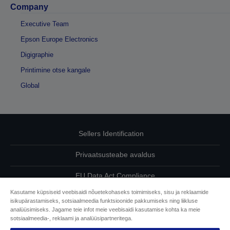
Company
Executive Team
Epson Europe Electronics
Digigraphie
Printimine otse kangale
Global
Sellers Identification
Privaatsusteabe avaldus
EU Data Act Compliance
Kasutame küpsiseid veebisaidi nõuetekohaseks toimimiseks, sisu ja reklaamide
Võtke meiega oma andmete osas ühendust
isikupärastamiseks, sotsiaalmeedia funktsioonide pakkumiseks ning liikluse
analüüsimiseks. Jagame teie infot meie veebisaidi kasutamise kohta ka meie
Cookie Information
sotsiaalmeedia-, reklaami ja analüüsipartneritega.