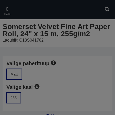
Skip
to
Otsin
main
Menüü
content
Somerset Velvet Fine Art Paper
Roll, 24" x 15 m, 255g/m2
Laoühik: C13S041702
Valige paberitüüp
Matt
Valige kaal
255