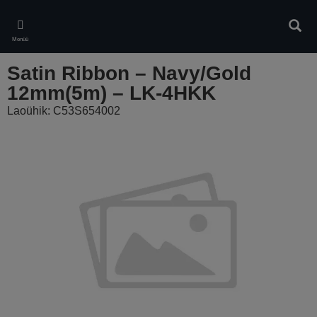
Skip
to
Otsin
main
Menüü
content
Satin Ribbon – Navy/Gold
12mm(5m) – LK-4HKK
Laoühik: C53S654002