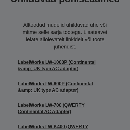
Alltoodud mudelid ühilduvad ühe või
mitme selle sarja tootega. Lisateavet
leiate allolevatelt linkidelt või toote
juhendist.
LabelWorks LW-1000P (Continental
&amp; UK type AC adapter)
LabelWorks LW-600P (Continental
&amp; UK type AC adapter)
LabelWorks LW-700 (QWERTY
Continental AC Adapter)
LabelWorks LW-K400 (QWERTY