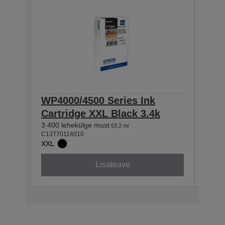
WP4000/4500 Series Ink
WP4
Cartridge XXL Black 3.4k
Car
3 400 lehekülge must
3 400
63,2 ml
C13T70114010
C13T7
XXL
XXL
Lisateave