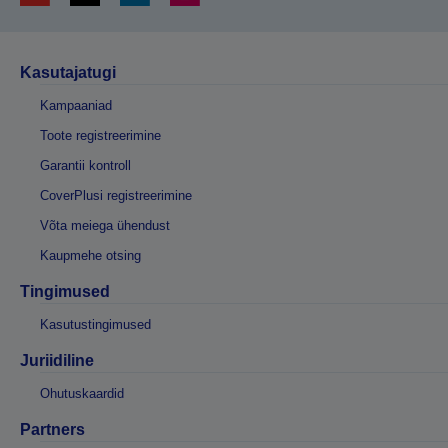
Kasutajatugi
Kampaaniad
Toote registreerimine
Garantii kontroll
CoverPlusi registreerimine
Võta meiega ühendust
Kaupmehe otsing
Tingimused
Kasutustingimused
Juriidiline
Ohutuskaardid
Partners