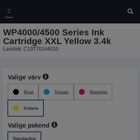
Skip
to
Otsin
main
Menüü
content
WP4000/4500 Series Ink
Cartridge XXL Yellow 3.4k
Laoühik: C13T70144010
Valige värv
Must
Tsüaan
Magenta
Kollane
Valige pakend
Standardne