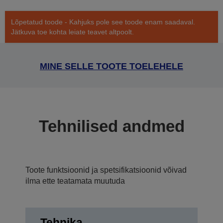
Lõpetatud toode - Kahjuks pole see toode enam saadaval.
Jätkuva toe kohta leiate teavet altpoolt.
MINE SELLE TOOTE TOELEHELE
Tehnilised andmed
Toote funktsioonid ja spetsifikatsioonid võivad
ilma ette teatamata muutuda
Tehnika