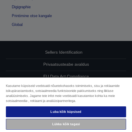
Digigraphie
Printimine otse kangale
Global
Sellers Identification
Privaatsusteabe avaldus
EU Data Act Compliance
Kasutame küpsiseid veebisaidi nõuetekohaseks toimimiseks, sisu ja reklaamide
Võtke meiega oma andmete osas ühendust
isikupärastamiseks, sotsiaalmeedia funktsioonide pakkumiseks ning liikluse
analüüsimiseks. Jagame teie infot meie veebisaidi kasutamise kohta ka meie
Cookie Information
sotsiaalmeedia-, reklaami ja analüüsipartneritega.
Luba kõik küpsised
Epsoni pühendumine juurdepääsetavusele
Lükka kõik tagasi
Autoriõigus © 2026 Seiko Epson