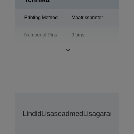
Printing Method
Maatriksprinter
Number of Pins
9 pins
Tulpade arv
136 veerud
Lindid
Lisaseadmed
Lisagarantii Võ