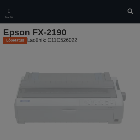
Skip
to
Otsin
main
Menüü
content
Epson FX-2190
Laoühik: C11C526022
Lõpetatud