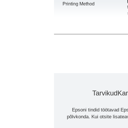
Printing Method
Tarvikud
Kan
Epsoni tindid töötavad Eps
põlvkonda. Kui otsite lisate