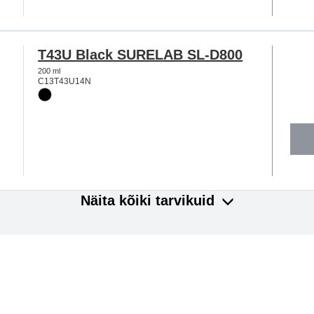
T43U Black SURELAB SL-D800
200 ml
C13T43U14N
Näita kõiki tarvikuid