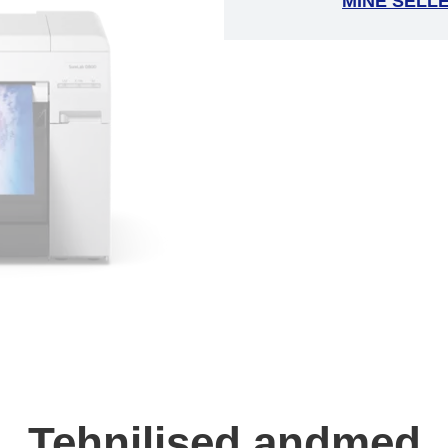
MINE SELL
Tehnilised andmed