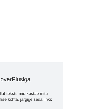
CoverPlusiga
lat teksti, mis kestab mitu
se kohta, järgige seda linki: