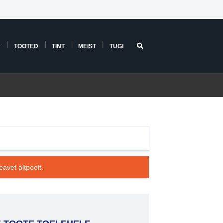
Y
TOOTED
TINT
MEIST
TUGI
avet altpoolt.