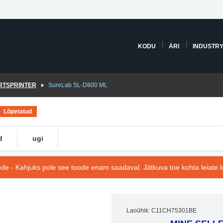
KODU
ÄRI
INDUSTR
TSPRINTER
SureLab SL-D800 ML
Lõpetatud
d
ugi
de - Kahjuks pole see toode enam saadaval. Jätkuva toe kohta leiate te
Laoühik: C11CH75301BE