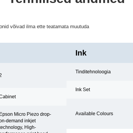
ioonid võivad ilma ette teatamata muutuda
Ink
Tinditehnoloogia
2
Ink Set
Cabinet
Available Colours
Epson Micro Piezo drop-
on-demand inkjet
technology, High-