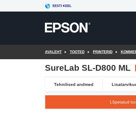
Skip
EESTI KEEL
to
main
content
AVALEHT
TOOTED
PRINTERID
KOMMER
SureLab SL-D800 ML
Tehnilised andmed
Lisatarviku
Lõpetatud too