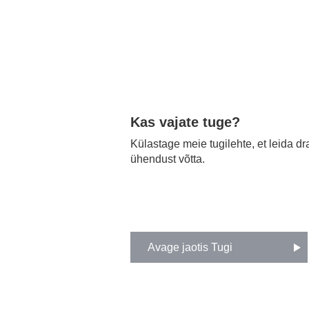
Kas vajate tuge?
Külastage meie tugilehte, et leida d
ühendust võtta.
Avage jaotis Tugi