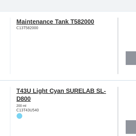
Maintenance Tank T582000
C13T582000
T43U Light Cyan SURELAB SL-
D800
200 ml
C13T43U540