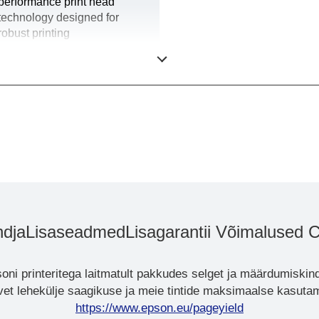
performance print head
technology designed for
robust printing
environments, Variable
Sized Droplet Technology
dja
Lisaseadmed
Lisagarantii Võimalused 
oni printeritega laitmatult pakkudes selget ja määrdumiskind
avet lehekülje saagikuse ja meie tintide maksimaalse kasutami
https://www.epson.eu/pageyield