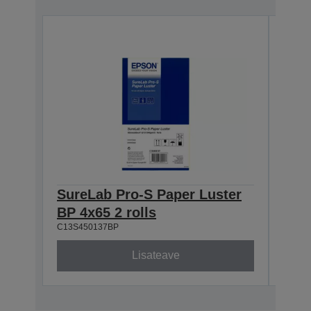
SureLab Pro-S Paper Luster
Sur
BP 4x65 2 rolls
BP 5
C13S450137BP
C13S4
Lisateave