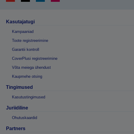
Kasutajatugi
Kampaaniad
Toote registreerimine
Garantii kontroll
CoverPlusi registreerimine
Võta meiega ühendust
Kaupmehe otsing
Tingimused
Kasutustingimused
Juriidiline
Ohutuskaardid
Partners