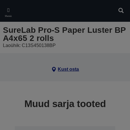
Skip
to
Otsin
main
Menüü
content
SureLab Pro-S Paper Luster BP
A4x65 2 rolls
Laoühik: C13S450138BP
Kust osta
Muud sarja tooted