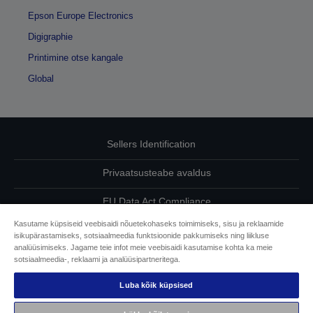
Epson Europe Electronics
Digigraphie
Printimine otse kangale
Global
Sellers Identification
Privaatsusteabe avaldus
EU Data Act Compliance
Kasutame küpsiseid veebisaidi nõuetekohaseks toimimiseks, sisu ja reklaamide
Võtke meiega oma andmete osas ühendust
isikupärastamiseks, sotsiaalmeedia funktsioonide pakkumiseks ning liikluse
analüüsimiseks. Jagame teie infot meie veebisaidi kasutamise kohta ka meie
Cookie Information
sotsiaalmeedia-, reklaami ja analüüsipartneritega.
Luba kõik küpsised
Epsoni pühendumine juurdepääsetavusele