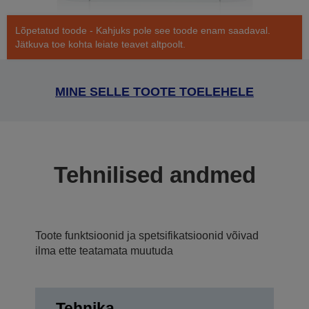
Lõpetatud toode - Kahjuks pole see toode enam saadaval.
Jätkuva toe kohta leiate teavet altpoolt.
MINE SELLE TOOTE TOELEHELE
Tehnilised andmed
Toote funktsioonid ja spetsifikatsioonid võivad
ilma ette teatamata muutuda
Tehnika