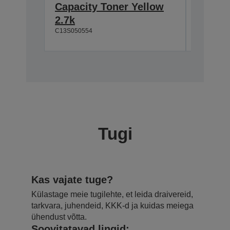
Capacity Toner Yellow
Photoc
2.7k
11.5k/
C13S050554
C13S05119
Tugi
Kas vajate tuge?
Külastage meie tugilehte, et leida draivereid,
tarkvara, juhendeid, KKK-d ja kuidas meiega
ühendust võtta.
Soovitatavad lingid: