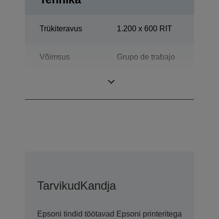
Trükiteravus
1.200 x 600 RIT
Võimsus
Grupo de trabajo
Multifunktsioon
Print, Skannimine
Tarvikud
Kandja
Epsoni tindid töötavad Epsoni printeritega