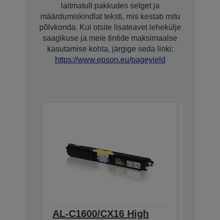
laitmatult pakkudes selget ja
määrdumiskindlat teksti, mis kestab mitu
põlvkonda. Kui otsite lisateavet lehekülje
saagikuse ja meie tintide maksimaalse
kasutamise kohta, järgige seda linki:
https://www.epson.eu/pageyield
AL-C1600/CX16 High
AL-C1