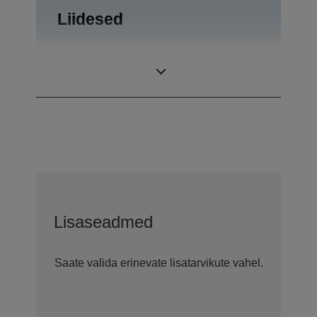
Liidesed
RS-232, Sahtli
Liidesed
väljalükkamine
Lisaseadmed
Saate valida erinevate lisatarvikute vahel.