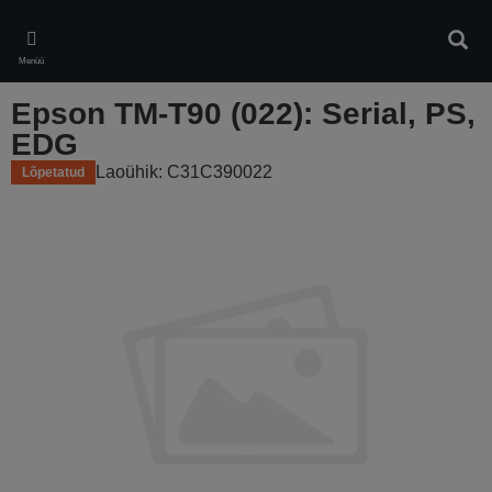
Skip
to
Otsin
main
Menüü
content
Epson TM-T90 (022): Serial, PS,
EDG
Laoühik: C31C390022
Lõpetatud