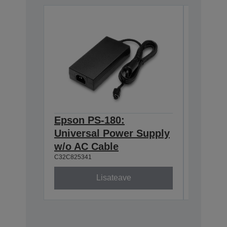
Epson PS-180:
Epson 
Universal Power Supply
BASE T
w/o AC Cable
Interf
C32C825341
C32C8241
Lisateave