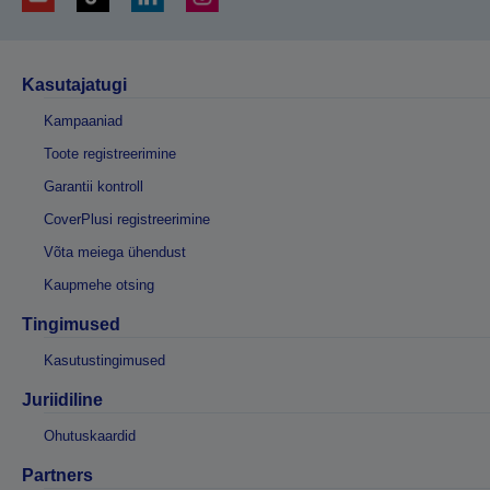
Kasutajatugi
Kampaaniad
Toote registreerimine
Garantii kontroll
CoverPlusi registreerimine
Võta meiega ühendust
Kaupmehe otsing
Tingimused
Kasutustingimused
Juriidiline
Ohutuskaardid
Partners