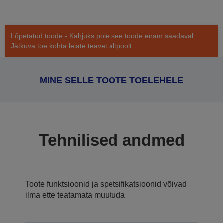
Lõpetatud toode - Kahjuks pole see toode enam saadaval.
Jätkuva toe kohta leiate teavet altpoolt.
MINE SELLE TOOTE TOELEHELE
Tehnilised andmed
Toote funktsioonid ja spetsifikatsioonid võivad
ilma ette teatamata muutuda