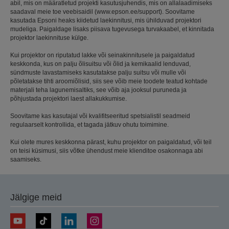
abil, mis on määratletud projekti kasutusjuhendis, mis on allalaadimiseks
saadaval meie toe veebisaidil (www.epson.ee/support). Soovitame
kasutada Epsoni heaks kiidetud laekinnitusi, mis ühilduvad projektori
mudeliga. Paigaldage lisaks piisava tugevusega turvakaabel, et kinnitada
projektor laekinnituse külge.
Kui projektor on riputatud lakke või seinakinnitusele ja paigaldatud
keskkonda, kus on palju õlisuitsu või õlid ja kemikaalid lenduvad,
sündmuste lavastamiseks kasutatakse palju suitsu või mulle või
põletatakse tihti aroomiõlisid, siis see võib meie toodete teatud kohtade
materjali teha lagunemisaltiks, see võib aja jooksul puruneda ja
põhjustada projektori laest allakukkumise.
Soovitame kas kasutajal või kvalifitseeritud spetsialistil seadmeid
regulaarselt kontrollida, et tagada jätkuv ohutu toimimine.
Kui olete mures keskkonna pärast, kuhu projektor on paigaldatud, või teil
on teisi küsimusi, siis võtke ühendust meie klienditoe osakonnaga abi
saamiseks.
Jälgige meid