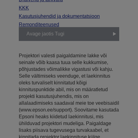
KKK
Kasutusjuhendid ja dokumentatsioon
Remonditeenused
Avage jaotis Tugi
Projektori valesti paigaldamine lakke või
seinale võib kaasa tuua selle kukkumise,
põhjustades võimalikke vigastusi või kahju.
Selle vältimiseks veenduge, et laekinnitus
oleks turvaliselt kinnitatud kõigi
kinnituspunktide abil, mis on määratletud
projekti kasutusjuhendis, mis on
allalaadimiseks saadaval meie toe veebisaidil
(www.epson.ee/support). Soovitame kasutada
Epsoni heaks kiidetud laekinnitusi, mis
ühilduvad projektori mudeliga. Paigaldage
lisaks piisava tugevusega turvakaabel, et
kinnitada projektor laekinnituse külge.