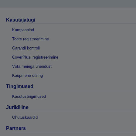
Kasutajatugi
Kampaaniad
Toote registreerimine
Garantii kontroll
CoverPlusi registreerimine
Võta meiega ühendust
Kaupmehe otsing
Tingimused
Kasutustingimused
Juriidiline
Ohutuskaardid
Partners