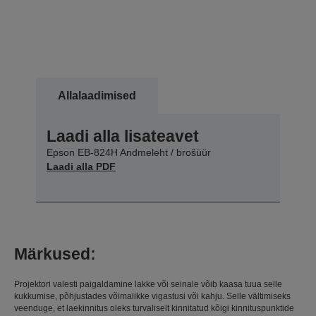
Allalaadimised
Laadi alla lisateavet
Epson EB-824H Andmeleht / brošüür
Laadi alla PDF
Märkused:
Projektori valesti paigaldamine lakke või seinale võib kaasa tuua selle
kukkumise, põhjustades võimalikke vigastusi või kahju. Selle vältimiseks
veenduge, et laekinnitus oleks turvaliselt kinnitatud kõigi kinnituspunktide