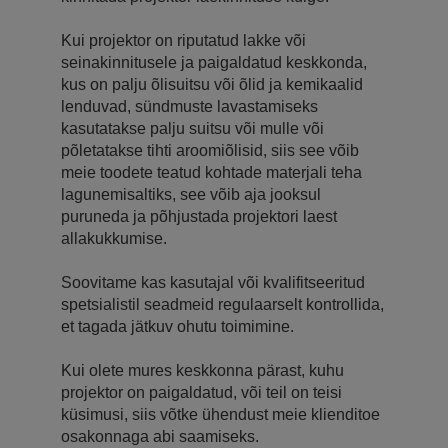
Kui projektor on riputatud lakke või
seinakinnitusele ja paigaldatud keskkonda,
kus on palju õlisuitsu või õlid ja kemikaalid
lenduvad, sündmuste lavastamiseks
kasutatakse palju suitsu või mulle või
põletatakse tihti aroomiõlisid, siis see võib
meie toodete teatud kohtade materjali teha
lagunemisaltiks, see võib aja jooksul
puruneda ja põhjustada projektori laest
allakukkumise.
Soovitame kas kasutajal või kvalifitseeritud
spetsialistil seadmeid regulaarselt kontrollida,
et tagada jätkuv ohutu toimimine.
Kui olete mures keskkonna pärast, kuhu
projektor on paigaldatud, või teil on teisi
küsimusi, siis võtke ühendust meie klienditoe
osakonnaga abi saamiseks.