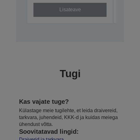
Lisateave
Tugi
Kas vajate tuge?
Külastage meie tugilehte, et leida draivereid,
tarkvara, juhendeid, KKK-d ja kuidas meiega
ühendust võtta.
Soovitatavad lingid:
Draiverid ja tarkvara