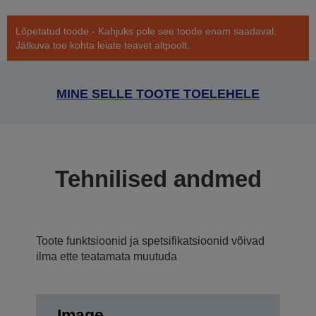
Lõpetatud toode - Kahjuks pole see toode enam saadaval.
Jätkuva toe kohta leiate teavet altpoolt.
MINE SELLE TOOTE TOELEHELE
Tehnilised andmed
Toote funktsioonid ja spetsifikatsioonid võivad
ilma ette teatamata muutuda
Image