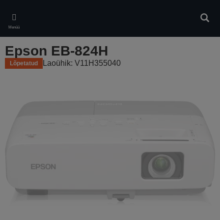
Skip
to
Otsin
main
Menüü
content
Epson EB-824H
Laoühik: V11H355040
Lõpetatud