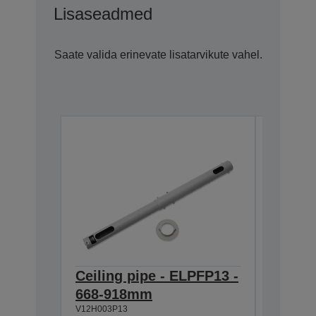
Lisaseadmed
Saate valida erinevate lisatarvikute vahel.
Ceiling pipe - ELPFP13 -
Ceilin
668-918mm
918-1
V12H003P13
V12H003P