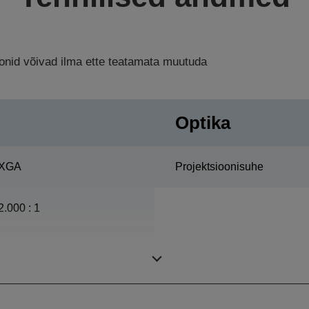
ioonid võivad ilma ette teatamata muutuda
Optika
XGA
Projektsioonisuhe
2.000 : 1
ETORL, 200 Vatti, 5.000
tundi Eluiga