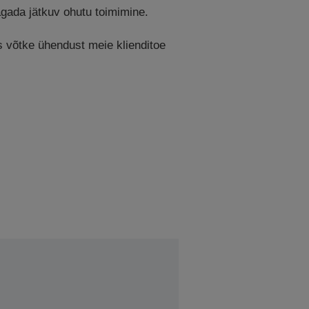
tagada jätkuv ohutu toimimine.
is võtke ühendust meie klienditoe