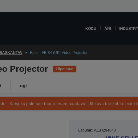
KODU
ÄRI
INDUSTR
SASKANTAV
Epson EB-84 (UK) Video Projector
o Projector
Lõpetatud
d
ugi
de - Kahjuks pole see toode enam saadaval. Jätkuva toe kohta leiate te
Laoühik: V11H294040