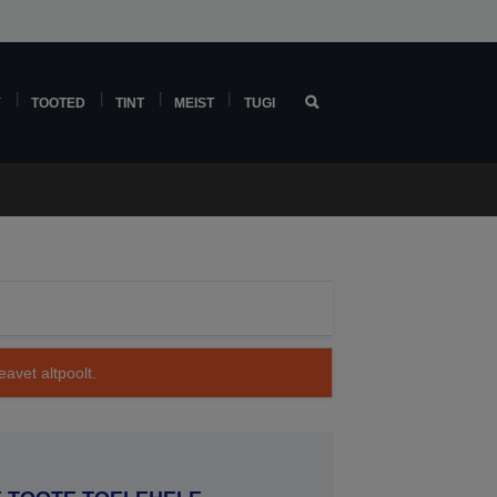
Y
TOOTED
TINT
MEIST
TUGI
avet altpoolt.