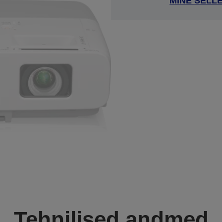
MINE SELL
Tehnilised andmed