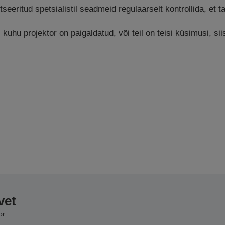
tseeritud spetsialistil seadmeid regulaarselt kontrollida, et 
uhu projektor on paigaldatud, või teil on teisi küsimusi, si
vet
or