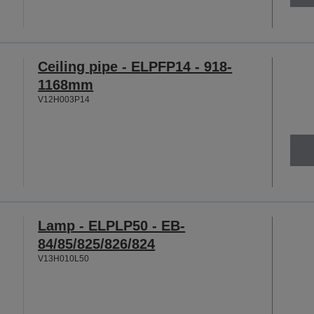
Ceiling pipe - ELPFP14 - 918-
1168mm
V12H003P14
Lamp - ELPLP50 - EB-
84/85/825/826/824
V13H010L50