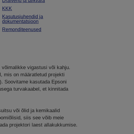
Draiverid ja tarkvara
KKK
Kasutusjuhendid ja
dokumentatsioon
Remonditeenused
 võimalikke vigastusi või kahju.
l, mis on määratletud projekti
t). Soovitame kasutada Epsoni
usega turvakaabel, et kinnitada
uitsu või õlid ja kemikaalid
omiõlisid, siis see võib meie
ada projektori laest allakukkumise.