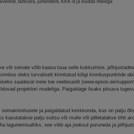
raivereid, tarkvara, juhendeid, KKK-d ja kuidas meiega
kke või seinale võib kaasa tuua selle kukkumise, põhjustades
innitus oleks turvaliselt kinnitatud kõigi kinnituspunktide abi
miseks saadaval meie toe veebisaidil (www.epson.ee/suppor
hilduvad projektori mudeliga. Paigaldage lisaks piisava tugev
i seinakinnitusele ja paigaldatud keskkonda, kus on palju õlis
kasutatakse palju suitsu või mulle või põletatakse tihti aro
eha lagunemisaltiks, see võib aja jooksul puruneda ja põhjust