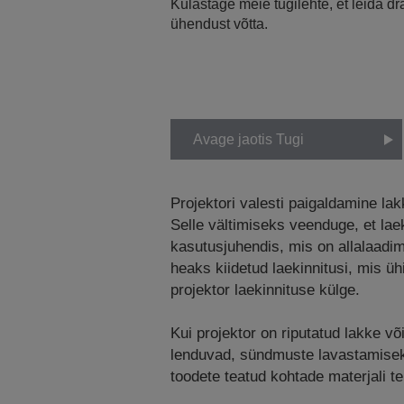
Külastage meie tugilehte, et leida d
ühendust võtta.
Avage jaotis Tugi
Projektori valesti paigaldamine la
Selle vältimiseks veenduge, et laek
kasutusjuhendis, mis on allalaadi
heaks kiidetud laekinnitusi, mis ü
projektor laekinnituse külge.
Kui projektor on riputatud lakke võ
lenduvad, sündmuste lavastamiseks 
toodete teatud kohtade materjali t