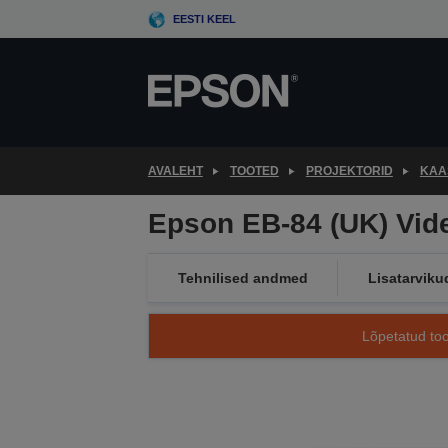
Skip
EESTI KEEL
to
main
content
AVALEHT
TOOTED
PROJEKTORID
KAA
Epson EB-84 (UK) Vide
Tehnilised andmed
Lisatarviku
Lõpetatud too