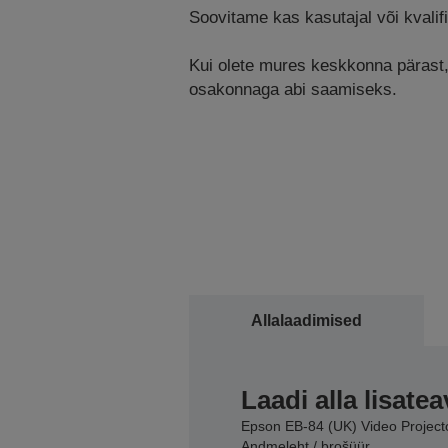
Soovitame kas kasutajal või kvalifi
Kui olete mures keskkonna pärast, k
osakonnaga abi saamiseks.
Allalaadimised
Laadi alla lisatea
Epson EB-84 (UK) Video Project
Andmeleht / brošüür