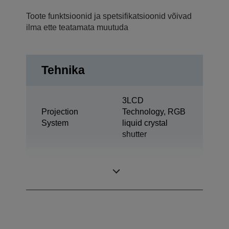
Toote funktsioonid ja spetsifikatsioonid võivad
ilma ette teatamata muutuda
Tehnika
3LCD
Projection
Technology, RGB
System
liquid crystal
shutter
0,62 inch with C2
LCD Panel
Fine