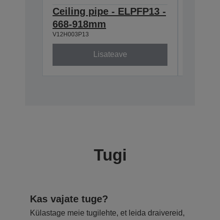
Ceiling pipe - ELPFP13 -
Ceilin
668-918mm
ELPMB
V12H003P13
V12H003B
Lisateave
Tugi
Kas vajate tuge?
Külastage meie tugilehte, et leida draivereid,