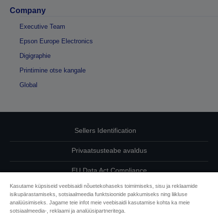
Company
Executive Team
Epson Europe Electronics
Digigraphie
Printimine otse kangale
Global
Sellers Identification
Privaatsusteabe avaldus
EU Data Act Compliance
Kasutame küpsiseid veebisaidi nõuetekohaseks toimimiseks, sisu ja reklaamide
Võtke meiega oma andmete osas ühendust
isikupärastamiseks, sotsiaalmeedia funktsioonide pakkumiseks ning liikluse
analüüsimiseks. Jagame teie infot meie veebisaidi kasutamise kohta ka meie
Cookie Information
sotsiaalmeedia-, reklaami ja analüüsipartneritega.