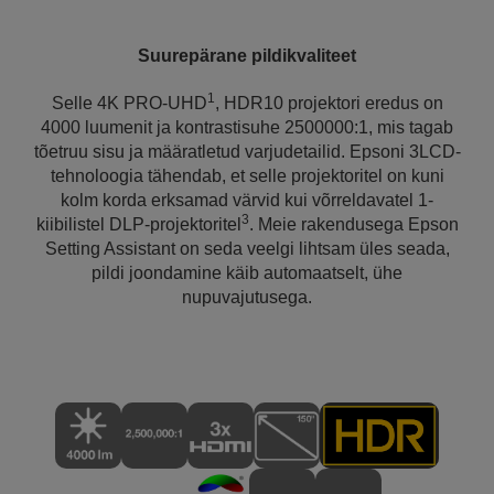
Suurepärane pildikvaliteet
1
Selle 4K PRO-UHD
, HDR10 projektori eredus on
4000 luumenit ja kontrastisuhe 2500000:1, mis tagab
tõetruu sisu ja määratletud varjudetailid. Epsoni 3LCD-
tehnoloogia tähendab, et selle projektoritel on kuni
kolm korda erksamad värvid kui võrreldavatel 1-
3
kiibilistel DLP-projektoritel
. Meie rakendusega Epson
Setting Assistant on seda veelgi lihtsam üles seada,
pildi joondamine käib automaatselt, ühe
nupuvajutusega.