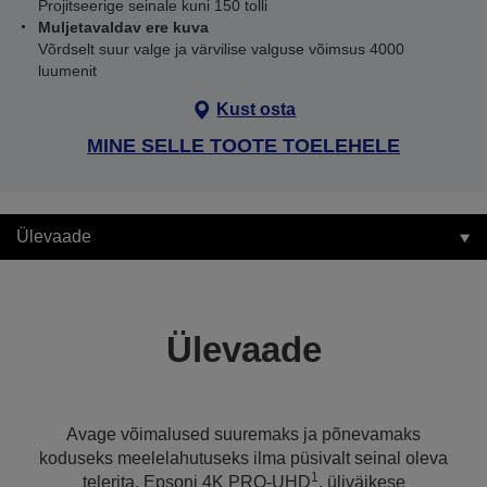
Projitseerige seinale kuni 150 tolli
Muljetavaldav ere kuva
Võrdselt suur valge ja värvilise valguse võimsus 4000
luumenit
Kust osta
MINE SELLE TOOTE TOELEHELE
Ülevaade
Ülevaade
Avage võimalused suuremaks ja põnevamaks
koduseks meelelahutuseks ilma püsivalt seinal oleva
1
telerita. Epsoni 4K PRO-UHD
, üliväikese