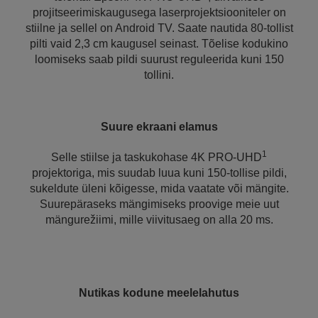
projitseerimiskaugusega laserprojektsiooniteler on
stiilne ja sellel on Android TV. Saate nautida 80-tollist
pilti vaid 2,3 cm kaugusel seinast. Tõelise kodukino
loomiseks saab pildi suurust reguleerida kuni 150
tollini.
Suure ekraani elamus
1
Selle stiilse ja taskukohase 4K PRO-UHD
projektoriga, mis suudab luua kuni 150-tollise pildi,
sukeldute üleni kõigesse, mida vaatate või mängite.
Suurepäraseks mängimiseks proovige meie uut
mängurežiimi, mille viivitusaeg on alla 20 ms.
Nutikas kodune meelelahutus