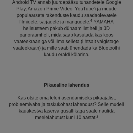
Android TV annab juurdepääsu tuhandetele Google
Play, Amazon Prime Video, YouTube'i ja muude
populaarsete rakenduste kaudu saadaolevatele
4
filmidele, sarjadele ja mängudele.
YAMAHA
helisüsteem pakub dünaamilist heli ja 3D
panoraamheli, mida saab kasutada kas koos
vaateekraaniga või ilma selleta (lihtsalt vaigistage
vaateekraan) ja mille saab ühendada ka Bluetoothi
kaudu eraldi kõlarina.
Pikaealine lahendus
Kas otsite oma teleri asendamiseks pikaajalist,
probleemivaba ja taskukohast lahendust? Selle mudeli
kauakestva laservalgusallikaga saate nautida
meelelahutust kuni 10 aastat.²