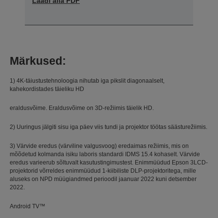
Laadi alla PDF
Märkused:
1) 4K-täiustustehnoloogia nihutab iga pikslit diagonaalselt,
kahekordistades täieliku HD
eraldusvõime. Eraldusvõime on 3D-režiimis täielik HD.
2) Uuringus jälgiti sisu iga päev viis tundi ja projektor töötas säästurežiimis.
3) Värvide eredus (värviline valgusvoog) eredaimas režiimis, mis on
mõõdetud kolmanda isiku laboris standardi IDMS 15.4 kohaselt. Värvide
eredus varieerub sõltuvalt kasutustingimustest. Enimmüüdud Epson 3LCD-
projektorid võrreldes enimmüüdud 1-kiibiliste DLP-projektoritega, mille
aluseks on NPD müügiandmed perioodil jaanuar 2022 kuni detsember
2022.
Android TV™