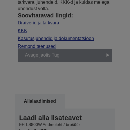
tarkvara, juhendeid, KKK-d ja kuidas meiega
ühendust võtta.
Soovitatavad lingid:
Draiverid ja tarkvara
KKK
Kasutusjuhendid ja dokumentatsioon
Remonditeenused
Avage jaotis Tugi
Allalaadimised
Laadi alla lisateavet
EH-LS800W Andmeleht / brošüür