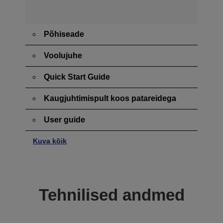
Põhiseade
Voolujuhe
Quick Start Guide
Kaugjuhtimispult koos patareidega
User guide
Kuva kõik
Tehnilised andmed