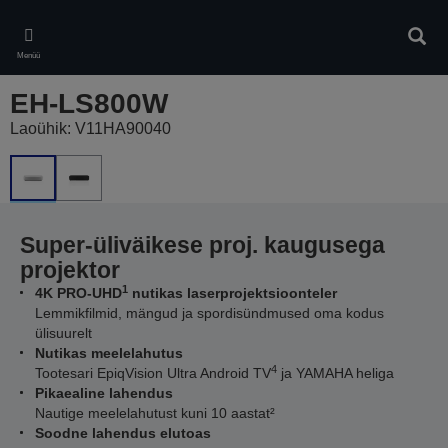
Skip
to
Otsin
main
Menüü
content
EH-LS800W
Laoühik: V11HA90040
Super-üliväikese proj. kaugusega
projektor
1
4K PRO-UHD
nutikas laserprojektsioonteler
Lemmikfilmid, mängud ja spordisündmused oma kodus
ülisuurelt
Nutikas meelelahutus
4
Tootesari EpiqVision Ultra Android TV
ja YAMAHA heliga
Pikaealine lahendus
Nautige meelelahutust kuni 10 aastat²
Soodne lahendus elutoas