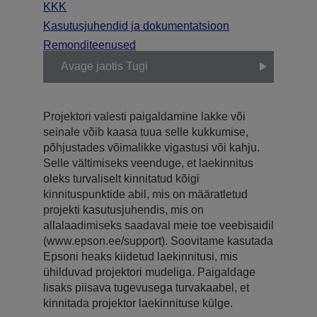
KKK
Kasutusjuhendid ja dokumentatsioon
Remonditeenused
Avage jaotis Tugi
Projektori valesti paigaldamine lakke või
seinale võib kaasa tuua selle kukkumise,
põhjustades võimalikke vigastusi või kahju.
Selle vältimiseks veenduge, et laekinnitus
oleks turvaliselt kinnitatud kõigi
kinnituspunktide abil, mis on määratletud
projekti kasutusjuhendis, mis on
allalaadimiseks saadaval meie toe veebisaidil
(www.epson.ee/support). Soovitame kasutada
Epsoni heaks kiidetud laekinnitusi, mis
ühilduvad projektori mudeliga. Paigaldage
lisaks piisava tugevusega turvakaabel, et
kinnitada projektor laekinnituse külge.