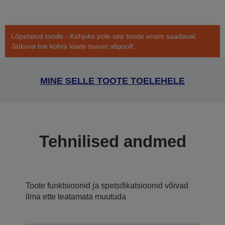
Lõpetatud toode - Kahjuks pole see toode enam saadaval.
Jätkuva toe kohta leiate teavet altpoolt.
MINE SELLE TOOTE TOELEHELE
Tehnilised andmed
Toote funktsioonid ja spetsifikatsioonid võivad
ilma ette teatamata muutuda