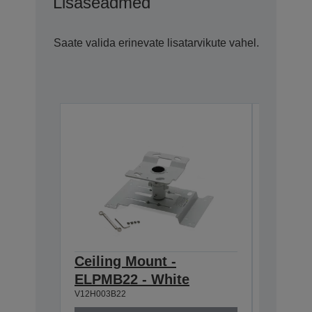
Lisaseadmed
Saate valida erinevate lisatarvikute vahel.
Ceiling Mount -
Ceilin
ELPMB22 - White
918-1
V12H003B22
V12H003P