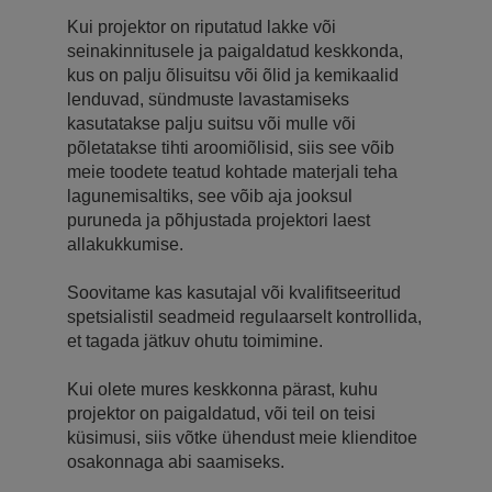
Kui projektor on riputatud lakke või
seinakinnitusele ja paigaldatud keskkonda,
kus on palju õlisuitsu või õlid ja kemikaalid
lenduvad, sündmuste lavastamiseks
kasutatakse palju suitsu või mulle või
põletatakse tihti aroomiõlisid, siis see võib
meie toodete teatud kohtade materjali teha
lagunemisaltiks, see võib aja jooksul
puruneda ja põhjustada projektori laest
allakukkumise.
Soovitame kas kasutajal või kvalifitseeritud
spetsialistil seadmeid regulaarselt kontrollida,
et tagada jätkuv ohutu toimimine.
Kui olete mures keskkonna pärast, kuhu
projektor on paigaldatud, või teil on teisi
küsimusi, siis võtke ühendust meie klienditoe
osakonnaga abi saamiseks.