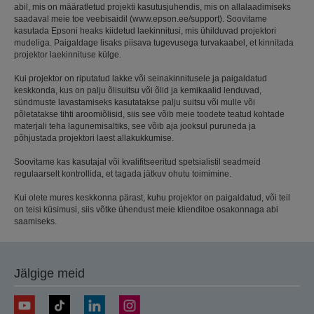
abil, mis on määratletud projekti kasutusjuhendis, mis on allalaadimiseks
saadaval meie toe veebisaidil (www.epson.ee/support). Soovitame
kasutada Epsoni heaks kiidetud laekinnitusi, mis ühilduvad projektori
mudeliga. Paigaldage lisaks piisava tugevusega turvakaabel, et kinnitada
projektor laekinnituse külge.
Kui projektor on riputatud lakke või seinakinnitusele ja paigaldatud
keskkonda, kus on palju õlisuitsu või õlid ja kemikaalid lenduvad,
sündmuste lavastamiseks kasutatakse palju suitsu või mulle või
põletatakse tihti aroomiõlisid, siis see võib meie toodete teatud kohtade
materjali teha lagunemisaltiks, see võib aja jooksul puruneda ja
põhjustada projektori laest allakukkumise.
Soovitame kas kasutajal või kvalifitseeritud spetsialistil seadmeid
regulaarselt kontrollida, et tagada jätkuv ohutu toimimine.
Kui olete mures keskkonna pärast, kuhu projektor on paigaldatud, või teil
on teisi küsimusi, siis võtke ühendust meie klienditoe osakonnaga abi
saamiseks.
Jälgige meid