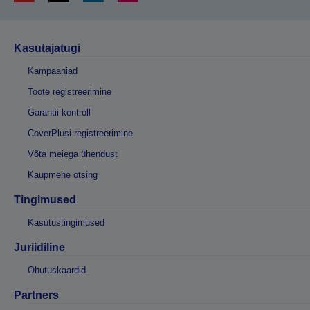
Kasutajatugi
Kampaaniad
Toote registreerimine
Garantii kontroll
CoverPlusi registreerimine
Võta meiega ühendust
Kaupmehe otsing
Tingimused
Kasutustingimused
Juriidiline
Ohutuskaardid
Partners