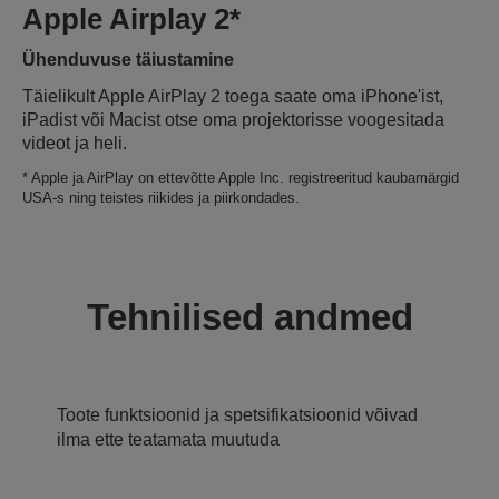
Apple Airplay 2*
Ühenduvuse täiustamine
Täielikult Apple AirPlay 2 toega saate oma iPhone'ist,
iPadist või Macist otse oma projektorisse voogesitada
videot ja heli.
* Apple ja AirPlay on ettevõtte Apple Inc. registreeritud kaubamärgid
USA-s ning teistes riikides ja piirkondades.
Tehnilised andmed
Toote funktsioonid ja spetsifikatsioonid võivad
ilma ette teatamata muutuda