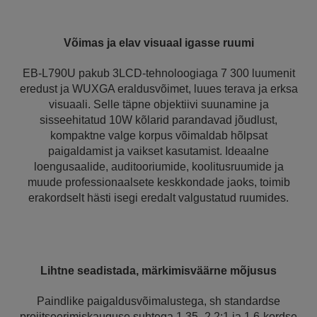
Võimas ja elav visuaal igasse ruumi
EB-L790U pakub 3LCD-tehnoloogiaga 7 300 luumenit
eredust ja WUXGA eraldusvõimet, luues terava ja erksa
visuaali. Selle täpne objektiivi suunamine ja
sisseehitatud 10W kõlarid parandavad jõudlust,
kompaktne valge korpus võimaldab hõlpsat
paigaldamist ja vaikset kasutamist. Ideaalne
loengusaalide, auditooriumide, koolitusruumide ja
muude professionaalsete keskkondade jaoks, toimib
erakordselt hästi isegi eredalt valgustatud ruumides.
Lihtne seadistada, märkimisväärne mõjusus
Paindlike paigaldusvõimalustega, sh standardse
projitseerimiskauguse suhtega 1,35–2,2:1 ja 1,6-kordse