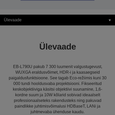
Ülevaade
Ülevaade
EB-L790U pakub 7 300 luumenit valgustugevust,
WUXGA eraldusvõimet, HDR-i ja kaasaegseid
paigaldusfunktsioone. See tagab Eco-režiimis kuni 30
000 tundi hooldusvaba projektsiooni. Fikseeritud
keskobjektiiviga käsitsi objektiivi suunamine, 1,6-
kordne suum ja 10W kõlarid sobivad ideaalselt
professionaalseteks rakendusteks ning pakuvad
paindlikke juhtimisvõimalusi HDBaseT, LANi ja
juhtmevaba ühenduse kaudu.