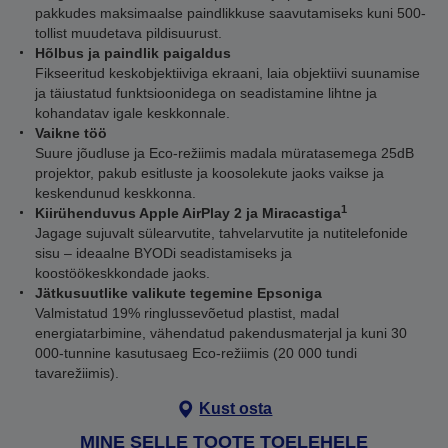
pakkudes maksimaalse paindlikkuse saavutamiseks kuni 500-
tollist muudetava pildisuurust.
Hõlbus ja paindlik paigaldus
Fikseeritud keskobjektiiviga ekraani, laia objektiivi suunamise
ja täiustatud funktsioonidega on seadistamine lihtne ja
kohandatav igale keskkonnale.
Vaikne töö
Suure jõudluse ja Eco-režiimis madala müratasemega 25dB
projektor, pakub esitluste ja koosolekute jaoks vaikse ja
keskendunud keskkonna.
1
Kiirühenduvus Apple AirPlay 2 ja Miracastiga
Jagage sujuvalt sülearvutite, tahvelarvutite ja nutitelefonide
sisu – ideaalne BYODi seadistamiseks ja
koostöökeskkondade jaoks.
Jätkusuutlike valikute tegemine Epsoniga
Valmistatud 19% ringlussevõetud plastist, madal
energiatarbimine, vähendatud pakendusmaterjal ja kuni 30
000-tunnine kasutusaeg Eco-režiimis (20 000 tundi
tavarežiimis).
Kust osta
MINE SELLE TOOTE TOELEHELE