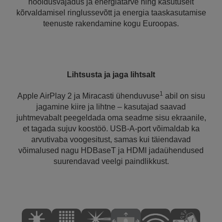
hooldusvajadus ja energiatarve ning kasutuselt
kõrvaldamisel ringlussevõtt ja energia taaskasutamise
teenuste rakendamine kogu Euroopas.
Lihtsusta ja jaga lihtsalt
1
Apple AirPlay 2 ja Miracasti ühenduvuse
abil on sisu
jagamine kiire ja lihtne – kasutajad saavad
juhtmevabalt peegeldada oma seadme sisu ekraanile,
et tagada sujuv koostöö. USB-A-port võimaldab ka
arvutivaba voogesitust, samas kui täiendavad
võimalused nagu HDBaseT ja HDMI jadaühendused
suurendavad veelgi paindlikkust.