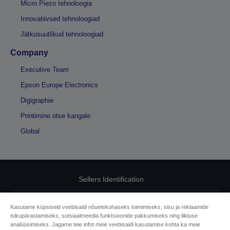
Micro Piezo tehnoloogia
Innovatiivsed tehnoloogiad
Jätkusuutlikud tehnoloogiad
Company
Executive Team
Epson Europe Electronics
Digigraphie
Printimine otse kangale
Global
Sellers Identification
Privaatsusteabe avaldus
Kasutame küpsiseid veebisaidi nõuetekohaseks toimimiseks, sisu ja reklaamide
isikupärastamiseks, sotsiaalmeedia funktsioonide pakkumiseks ning liikluse
EU Data Act Compliance
analüüsimiseks. Jagame teie infot meie veebisaidi kasutamise kohta ka meie