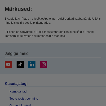
Märkused:
1 Apple ja AirPlay on ettevõtte Apple Inc. registreeritud kaubamärgid USA-s
ning teistes riikides ja piirkondades.
2 Epson on saavutanud 100% taastuvenergia kasutuse kõigis Epsoni
kontserni kuuluvates asukohtades üle maailma.
Jälgige meid
Kasutajatugi
Kampaaniad
Toote registreerimine
Garantii kontroll