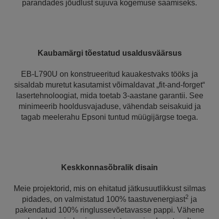
parandades jõudlust sujuva kogemuse saamiseks.
Kaubamärgi tõestatud usaldusväärsus
EB-L790U on konstrueeritud kauakestvaks tööks ja
sisaldab muretut kasutamist võimaldavat „fit-and-forget“
lasertehnoloogiat, mida toetab 3-aastane garantii. See
minimeerib hooldusvajaduse, vähendab seisakuid ja
tagab meelerahu Epsoni tuntud müügijärgse toega.
Keskkonnasõbralik disain
Meie projektorid, mis on ehitatud jätkusuutlikkust silmas
2
pidades, on valmistatud 100% taastuvenergiast
ja
pakendatud 100% ringlussevõetavasse pappi. Vähene