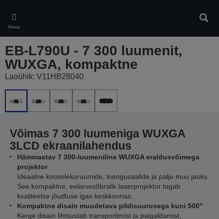
Skip
to
Otsin
main
Menüü
content
EB-L790U - 7 300 luumenit,
WUXGA, kompaktne
Laoühik: V11HB28040
Võimas 7 300 luumeniga WUXGA
3LCD ekraanilahendus
Hämmastav 7 300-luumeniline WUXGA eraldusvõimega
projektor
Ideaalne koosolekuruumide, loengusaalide ja palju muu jaoks.
See kompaktne, eelarvesõbralik laserprojektor tagab
kvaliteetse jõudluse igas keskkonnas.
Kompaktne disain muudetava pildisuurusega kuni 500"
Kerge disain lihtsustab transportimist ja paigaldamist,