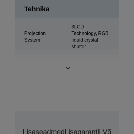
Tehnika
3LCD
Projection
Technology, RGB
System
liquid crystal
shutter
0,67 inch with C2
LCD Panel
Fine
Lisaseadmed
Lisagarantii Võimalus