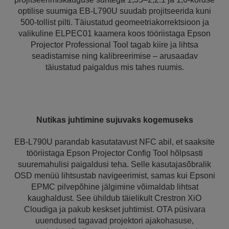
optilise suumiga EB-L790U suudab projitseerida kuni
500-tollist pilti. Täiustatud geomeetriakorrektsioon ja
valikuline ELPEC01 kaamera koos tööriistaga Epson
Projector Professional Tool tagab kiire ja lihtsa
seadistamise ning kalibreerimise – arusaadav
täiustatud paigaldus mis tahes ruumis.
Nutikas juhtimine sujuvaks kogemuseks
EB-L790U parandab kasutatavust NFC abil, et saaksite
tööriistaga Epson Projector Config Tool hõlpsasti
suuremahulisi paigaldusi teha. Selle kasutajasõbralik
OSD menüü lihtsustab navigeerimist, samas kui Epsoni
EPMC pilvepõhine jälgimine võimaldab lihtsat
kaughaldust. See ühildub täielikult Crestron XiO
Cloudiga ja pakub keskset juhtimist. OTA püsivara
uuendused tagavad projektori ajakohasuse,