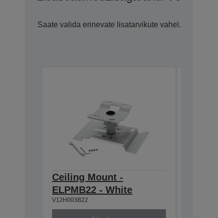
Saate valida erinevate lisatarvikute vahel.
Ceiling Mount -
Ceilin
ELPMB22 - White
668-9
V12H003B22
V12H003P