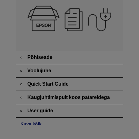
Põhiseade
Voolujuhe
Quick Start Guide
Kaugjuhtimispult koos patareidega
User guide
Kuva kõik