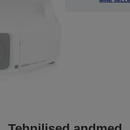
MINE SELL
Tehnilised andmed