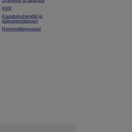
Draiverid ja tarkvara
KKK
Kasutusjuhendid ja
dokumentatsioon
Remonditeenused