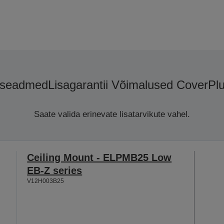
aseadmed
Lisagarantii Võimalused CoverPl
Saate valida erinevate lisatarvikute vahel.
Ceiling Mount - ELPMB25 Low
EB-Z series
V12H003B25