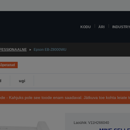
KODU
ÄRI
INDUSTR
FESSIONAALNE
Epson EB-Z8000WU
Lõpetatud
d
ugi
de - Kahjuks pole see toode enam saadaval. Jätkuva toe kohta leiate te
Laoühik: V11H266040