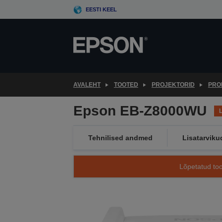
Skip
EESTI KEEL
to
main
content
AVALEHT
TOOTED
PROJEKTORID
PRO
Epson EB-Z8000WU
Tehnilised andmed
Lisatarviku
Lõpetatud too