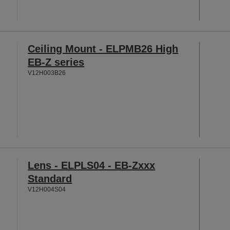
Ceiling Mount - ELPMB26 High
EB-Z series
V12H003B26
Lens - ELPLS04 - EB-Zxxx
Standard
V12H004S04