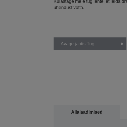
Külastage meie tugilehte, et leida d
ühendust võtta.
Avage jaotis Tugi
Allalaadimised