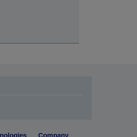
nologies
Company