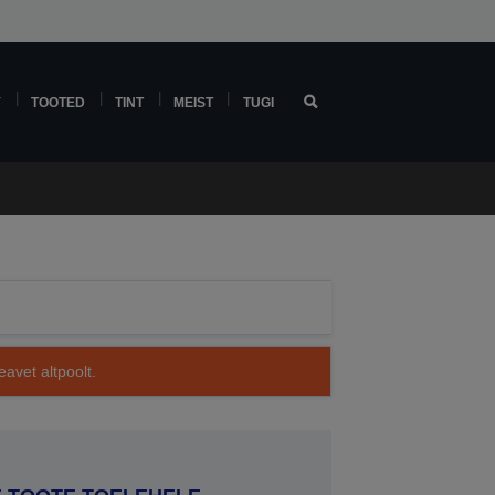
Y
TOOTED
TINT
MEIST
TUGI
avet altpoolt.