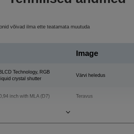
ioonid võivad ilma ette teatamata muutuda
Image
3LCD Technology, RGB
Värvi heledus
liquid crystal shutter
0,94 inch with MLA (D7)
Teravus
Kontrast