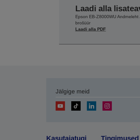
Laadi alla lisatea
Epson EB-Z8000WU Andmeleht 
brošüür
Laadi alla PDF
Jälgige meid
Kasutajatugi
Tingimused