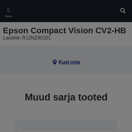
Skip
to
Otsin
main
Menüü
content
Epson Compact Vision CV2-HB
Laoühik: R12NZ901EL
Kust osta
Muud sarja tooted