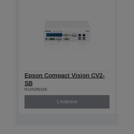
Epson Compact Vision CV2-
Eps
SB
HB
R12NZ901EK
R12NZ
Lisateave