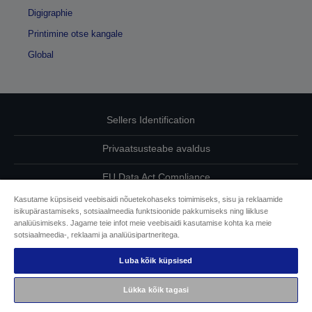
Digigraphie
Printimine otse kangale
Global
Sellers Identification
Privaatsusteabe avaldus
EU Data Act Compliance
Kasutame küpsiseid veebisaidi nõuetekohaseks toimimiseks, sisu ja reklaamide
Võtke meiega oma andmete osas ühendust
isikupärastamiseks, sotsiaalmeedia funktsioonide pakkumiseks ning liikluse
analüüsimiseks. Jagame teie infot meie veebisaidi kasutamise kohta ka meie
Cookie Information
sotsiaalmeedia-, reklaami ja analüüsipartneritega.
Luba kõik küpsised
Epsoni pühendumine juurdepääsetavusele
Lükka kõik tagasi
Autoriõigus © 2026 Seiko Epson