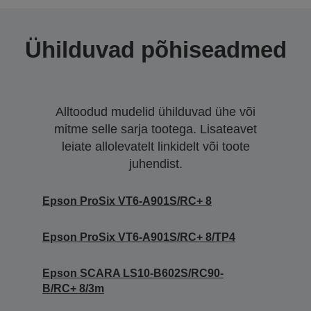
Ühilduvad põhiseadmed
Alltoodud mudelid ühilduvad ühe või
mitme selle sarja tootega. Lisateavet
leiate allolevatelt linkidelt või toote
juhendist.
Epson ProSix VT6-A901S/RC+ 8
Epson ProSix VT6-A901S/RC+ 8/TP4
Epson SCARA LS10-B602S/RC90-
B/RC+ 8/3m