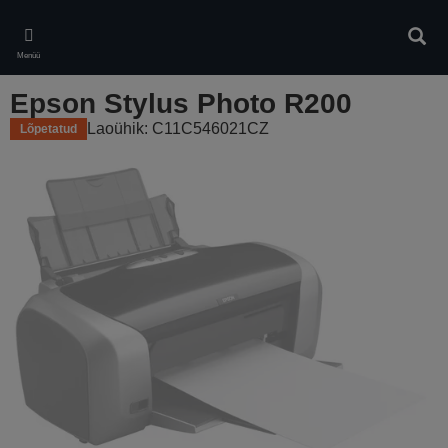
Skip
to
Otsin
main
Menüü
content
Epson Stylus Photo R200
Laoühik: C11C546021CZ
Lõpetatud