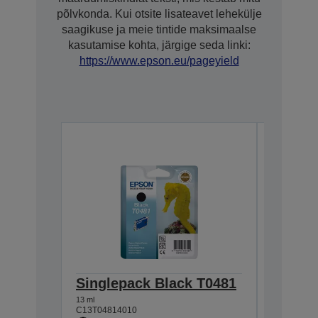
põlvkonda. Kui otsite lisateavet lehekülje
saagikuse ja meie tintide maksimaalse
kasutamise kohta, järgige seda linki:
https://www.epson.eu/pageyield
Singlepack Black T0481
Multip
T0487
13 ml
C13T04814010
78 ml