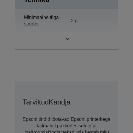
Minimaalne tilga
3 pl
suurus
Trükiteravus
5.760 x 1.440 DPI
Tarvikud
Kandja
Epsoni tindid töötavad Epsoni printeritega
laitmatult pakkudes selget ja
määrdumiskindlat teksti, mis kestab mitu