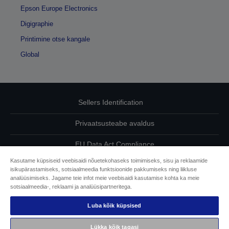
Epson Europe Electronics
Digigraphie
Printimine otse kangale
Global
Sellers Identification
Privaatsusteabe avaldus
EU Data Act Compliance
Kasutame küpsiseid veebisaidi nõuetekohaseks toimimiseks, sisu ja reklaamide
Võtke meiega oma andmete osas ühendust
isikupärastamiseks, sotsiaalmeedia funktsioonide pakkumiseks ning liikluse
analüüsimiseks. Jagame teie infot meie veebisaidi kasutamise kohta ka meie
Cookie Information
sotsiaalmeedia-, reklaami ja analüüsipartneritega.
Luba kõik küpsised
Epsoni pühendumine juurdepääsetavusele
Lükka kõik tagasi