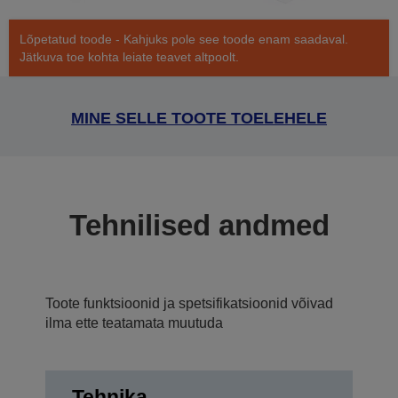
Lõpetatud toode - Kahjuks pole see toode enam saadaval.
Jätkuva toe kohta leiate teavet altpoolt.
MINE SELLE TOOTE TOELEHELE
Tehnilised andmed
Toote funktsioonid ja spetsifikatsioonid võivad
ilma ette teatamata muutuda
Tehnika